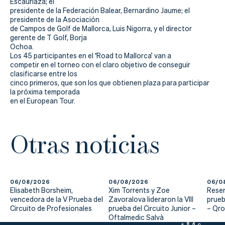
Escauriaza; el
presidente de la Federación Balear, Bernardino Jaume; el
presidente de la Asociación
de Campos de Golf de Mallorca, Luis Nigorra, y el director
gerente de T Golf, Borja
Ochoa.
Los 45 participantes en el ‘Road to Mallorca’ van a
competir en el torneo con el claro objetivo de conseguir
clasificarse entre los
cinco primeros, que son los que obtienen plaza para participar
la próxima temporada
en el European Tour.
Otras noticias
06/08/2026
06/08/2026
06/0
Elisabeth Borsheim,
Xim Torrents y Zoe
Reser
vencedora de la V Prueba del
Zavoralova lideraron la VIII
prueb
Circuito de Profesionales
prueba del Circuito Junior –
– Qr
Oftalmedic Salvà