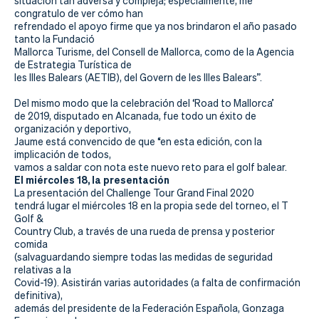
situación tan adversa y compleja; especialmente, me
congratulo de ver cómo han
refrendado el apoyo firme que ya nos brindaron el año pasado
tanto la Fundació
Mallorca Turisme, del Consell de Mallorca, como de la
Agencia
de Estrategia Turística de
les Illes Balears (AETIB), del Govern de les Illes Balears”.
Del mismo modo que la celebración del ‘Road to Mallorca’
de 2019, disputado en Alcanada, fue todo un éxito de
organización y deportivo,
Jaume está convencido de que “en esta edición, con la
implicación de todos,
vamos a saldar con nota este nuevo reto para el golf balear.
El miércoles 18, la presentación
La presentación del Challenge Tour Grand Final 2020
tendrá lugar el miércoles 18 en la propia sede del torneo, el T
Golf &
Country Club, a través de una rueda de prensa y posterior
comida
(salvaguardando siempre todas las medidas de seguridad
relativas a la
Covid-19). Asistirán varias autoridades (a falta de confirmación
definitiva),
además del presidente de la Federación Española, Gonzaga