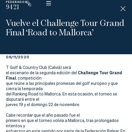
FEDERADOS
9421
ESP
H
Á
Vuelve el Challenge Tour Grand
N
D
Final ‘Road to Mallorca’
I
C
A
P
06/11/2020
La
T Golf & Country Club (Calvià) será
Challenge Tour Grand
el escenario de la segunda edición del
Final
, competición
Federación
que reúne a las principales promesas del golf europeo y que
cierra la temporada
Federarse
del Ranking Road to Mallorca. En esta ocasión, el torneo se
disputará entre el
jueves 19 y el domingo 22 de noviembre.
Jugar
Cabe recordar que el año pasado fue el
Aprender
primero en que el torneo volvía a Mallorca, tras prolongados
intentos y
esfuerzos en este sentido por parte de la Federación Balear. En