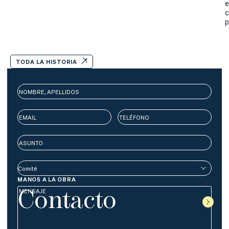
e
c
p
TODA LA HISTORIA
MANOS A LA OBRA
Contacto