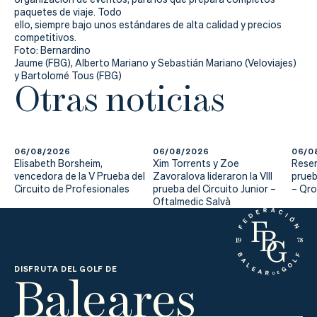
paquetes de viaje. Todo
ello, siempre bajo unos estándares de alta calidad y precios
competitivos.
Foto: Bernardino
Jaume (FBG), Alberto
Mariano y Sebastián Mariano (Veloviajes)
y Bartolomé Tous (FBG)
Otras noticias
06/08/2026
06/08/2026
06/0
Elisabeth Borsheim,
Xim Torrents y Zoe
Reser
vencedora de la V Prueba del
Zavoralova lideraron la VIII
prueb
Circuito de Profesionales
prueba del Circuito Junior –
– Qr
Oftalmedic Salvà
Baleares
DISFRUTA DEL GOLF DE