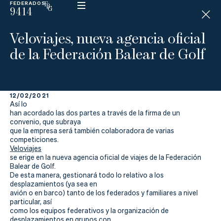
FEDERADOS
9414
ESP
H
Á
Veloviajes, nueva agencia oficial
N
D
de la Federación Balear de Golf
I
C
A
P
12/02/2021
Así lo
La
han acordado las dos partes a través de la firma de un
convenio, que subraya
que la empresa será también colaboradora de varias
Federación
competiciones.
Veloviajes
Federarse
se erige en la nueva agencia oficial de viajes de la Federación
Balear de Golf.
De esta manera, gestionará todo lo relativo a los
Jugar
desplazamientos (ya sea en
avión o en barco) tanto de los federados y familiares a nivel
Aprender
particular, así
como los equipos federativos y la organización de
desplazamientos en grupos con