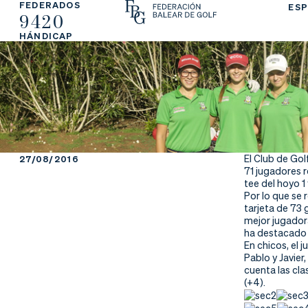
FEDERADOS
ESP
9420
La
Fe
Ju
HÁNDICAP
Fe
de
ga
de
ra
r
ra
rs
ci
e
El Club de Gol
27/08/2016
71 jugadores r
ón
tee del hoyo 1
Por lo que se 
tarjeta de 73 
mejor jugadora
ha destacado e
Ap
Ac
Ti
En chicos, el 
Pablo y Javier
cuenta las cla
re
tu
en
(+4).