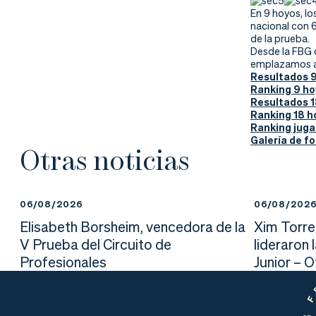
nd
ali
da
En 9 hoyos, lo
nacional con 
er
da
de la prueba.
Desde la FBG q
emplazamos a t
d
Resultados 9
Ranking 9 ho
Resultados 1
Ranking 18 h
Ranking juga
Galería de fo
Otras noticias
06/08/2026
06/08/202
Elisabeth Borsheim, vencedora de la
Xim Torre
V Prueba del Circuito de
lideraron 
Profesionales
Junior – 