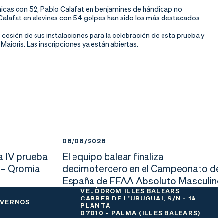
chicas con 52, Pablo Calafat en benjamines de hándicap no
 Calafat en alevines con 54 golpes han sido los más destacados
cesión de sus instalaciones para la celebración de esta prueba y
Maioris. Las inscripciones ya están abiertas.
06/08/2026
a IV prueba
El equipo balear finaliza
 – Qromia
decimotercero en el Campeonato d
España de FFAA Absoluto Masculin
VELÒDROM ILLES BALEARS
CARRER DE L'URUGUAI, S/N - 1ª
 VERNOS
PLANTA
07010 - PALMA (ILLES BALEARS)