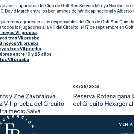
s jóvenes jugadores del Club de Golf Son Servera Mireya Nicolau en 
60, David March entre los benjamines de hándicap nacional y Alberto
ueremos agradecer a los responsables del Club de Golf Son Quint la 
odos los jugadores a la VIII del Circuito, el 17 de septiembre en Golf 
 hoyos VII prueba
yos tras VII prueba
8 hoyos VII prueba
oyos tras VII prueba
dores entre 19 y 25 años
tos VII prueba
6
06/08/2026
nts y Zoe Zavoralova
Reserva Rotana gana l
la VIII prueba del Circuito
del Circuito Hexagonal
Oftalmedic Salvà
VEN A