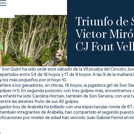
Triunfo de
Víctor Miró
CJ Font Vel
f Son Quint ha sido sede este sábado de la VII prueba del Circuito Juv
epartidos entre 54 de 18 hoyos y 17 de 9 hoyos. A las 9 de la mañan
 y los más pequeños por el hoyo 10.
refiere a los ganadores, en chicas, 18 hoyos, la jugadora girl de So
golpes (+1). En segunda posición, con tres golpes más, encontramos 
 infantil ha sido Carolina Hortian, también de Son Servera, con una t
ntre las alevines fruto de sus 82 golpes.
jugador boy de Arabella ha brillado con una espectacular ronda de 67
, también integrantes de Arabella, han compartido el segundo puesto 
sificaciones por niveles de edad han vencido Juan Gabriel Ferriol en i