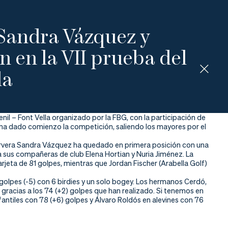
 Sandra Vázquez y
n en la VII prueba del
la
enil – Font Vella organizado por la FBG, con la participación de
a ha dado comienzo la competición, saliendo los mayores por el
n Servera Sandra Vázquez ha quedado en primera posición con una
a sus compañeras de club Elena Hortian y Nuria Jiménez. La
arjeta de 81 golpes, mientras que Jordan Fischer (Arabella Golf)
 golpes (-5) con 6 birdies y un solo bogey. Los hermanos Cerdó,
gracias a los 74 (+2) golpes que han realizado. Si tenemos en
nfantiles con 78 (+6) golpes y Álvaro Roldós en alevines con 76