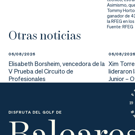
nd
ali
da
Asimismo, qued
Tommy Horton 
er
da
ganador de 42
la RFEG en los
Fuente: RFEG
Otras noticias
d
06/08/2026
06/08/202
Elisabeth Borsheim, vencedora de la
Xim Torre
V Prueba del Circuito de
lideraron 
Profesionales
Junior – 
Baleare
DISFRUTA DEL GOLF DE