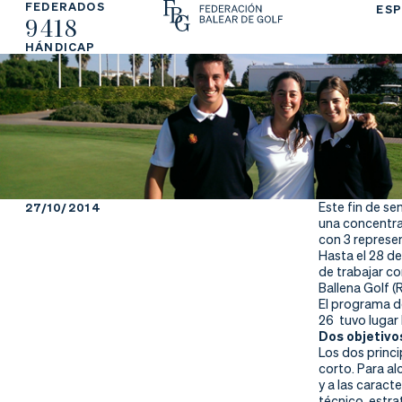
FEDERADOS
ESP
9418
La
Fe
Ju
HÁNDICAP
Fe
de
ga
de
ra
r
ra
rs
ci
e
Este fin de se
27/10/2014
una concentra
ón
con 3 represe
Hasta el 28 d
de trabajar c
Ballena Golf (
El programa d
Ap
Ac
Ti
26 tuvo lugar 
Dos objetivo
Los dos princi
re
tu
en
corto. Para al
y a las caract
técnico, estr