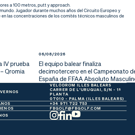
iores a 100 metros, putt y approach.
 mundo. Jugador durante muchos años del Circuito Europeo y
e en las concentraciones de los comités técnicos masculinos de
06/08/2026
a IV prueba
El equipo balear finaliza
 – Qromia
decimotercero en el Campeonato d
España de FFAA Absoluto Masculin
VELÒDROM ILLES BALEARS
CARRER DE L'URUGUAI, S/N - 1ª
 VERNOS
PLANTA
07010 - PALMA (ILLES BALEARS)
ANOS
+34 971 722 753
BENOS
FBGOLF@FBGOLF.COM
NOS