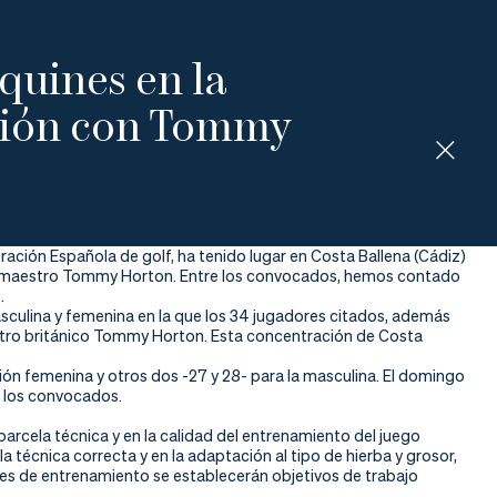
quines en la
ción con Tommy
ación Española de golf, ha tenido lugar en Costa Ballena (Cádiz)
oso maestro Tommy Horton. Entre los convocados, hemos contado
.
sculina y femenina en la que los 34 jugadores citados, además
aestro británico Tommy Horton. Esta concentración de Costa
ón femenina y otros dos -27 y 28- para la masculina. El domingo
s los convocados.
parcela técnica y en la calidad del entrenamiento del juego
la técnica correcta y en la adaptación al tipo de hierba y grosor,
oques de entrenamiento se establecerán objetivos de trabajo