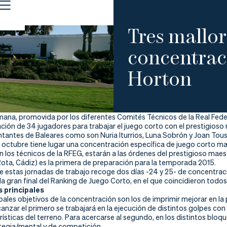
Tres mallor
concentra
Horton
mana, promovida por los diferentes Comités Técnicos de la Real Feder
ción de 34 jugadores para trabajar el juego corto con el prestigi
ntantes de Baleares como son Nuria Iturrios, Luna Sobrón y Joan Tous
e octubre tiene lugar una concentración específica de juego corto ma
on los técnicos de la RFEG, estarán a las órdenes del prestigioso m
Rota, Cádiz) es la primera de preparación para la temporada 2015.
e estas jornadas de trabajo recoge dos días -24 y 25- de concentraci
la gran final del Ranking de Juego Corto, en el que coincidieron todo
s principales
pales objetivos de la concentración son los de imprimir mejorar en la 
canzar el primero se trabajará en la ejecución de distintos golpes con 
erísticas del terreno. Para acercarse al segundo, en los distintos bl
ategia/mental y de competición.