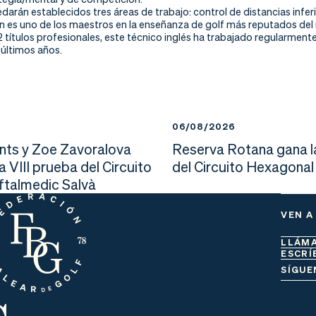
arán establecidos tres áreas de trabajo: control de distancias infer
es uno de los maestros en la enseñanza de golf más reputados del
 títulos profesionales, este técnico inglés ha trabajado regularment
 últimos años.
6
06/08/2026
nts y Zoe Zavoralova
Reserva Rotana gana l
la VIII prueba del Circuito
del Circuito Hexagonal
Oftalmedic Salvà
VEN A
LLÁM
ESCRÍ
s
SÍGUE