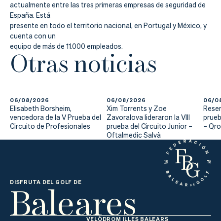
actualmente entre las tres primeras empresas de seguridad de
España. Está
presente en todo el territorio nacional, en Portugal y México, y
cuenta con un
equipo de más de 11.000 empleados.
Otras noticias
06/08/2026
06/08/2026
06/0
Elisabeth Borsheim,
Xim Torrents y Zoe
Reser
vencedora de la V Prueba del
Zavoralova lideraron la VIII
prueb
Circuito de Profesionales
prueba del Circuito Junior –
– Qr
Oftalmedic Salvà
Baleares
DISFRUTA DEL GOLF DE
VELÒDROM ILLES BALEARS