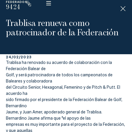
FEDERADOS
9424
ESP
H
Á
Trablisa renueva como
N
D
patrocinador de la Federación
I
C
A
P
24/02/2023
Trablisa ha renovado su acuerdo de colaboración con la
La
Federación Balear de
Golf, y será patrocinadora de todos los campeonatos de
Federación
Baleares y colaboradora
del Circuito Senior, Hexagonal, Femenino y de Pitch & Putt. El
Federarse
acuerdo ha
sido firmado por el presidente de la Federación Balear de Golf,
Bernardino
Jugar
Jaume, y Juan Amer, apoderado general de Trablisa.
Bernardino Jaume afirma que “el apoyo de las
Aprender
empresas es muy importante para el proyecto de la Federación,
y que aquellas