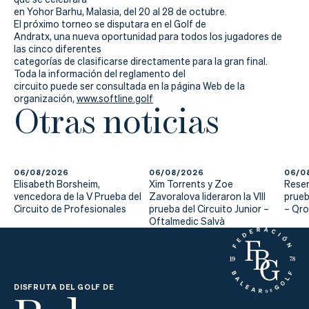
en Yohor Barhu, Malasia, del 20 al 28 de octubre.
El próximo torneo se disputara en el Golf de
Andratx, una nueva oportunidad para todos los jugadores de
las cinco diferentes
categorías de clasificarse directamente para la gran final.
Toda la información del reglamento del
circuito puede ser consultada en la página Web de la
organización,
www.softline.golf
Otras noticias
06/08/2026
06/08/2026
06/0
Elisabeth Borsheim,
Xim Torrents y Zoe
Reser
vencedora de la V Prueba del
Zavoralova lideraron la VIII
prueb
Circuito de Profesionales
prueba del Circuito Junior –
– Qr
Oftalmedic Salvà
DISFRUTA DEL GOLF DE