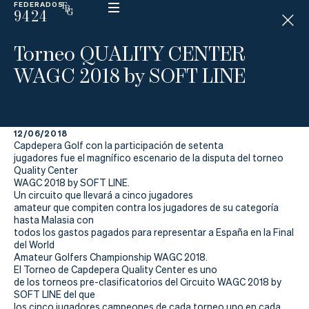
FEDERADOS
9424
ESP
H
Á
Torneo QUALITY CENTER
N
D
WAGC 2018 by SOFT LINE
I
C
A
P
12/06/2018
Capdepera Golf con la participación de setenta
La
jugadores fue el magnífico escenario de la disputa del torneo
Quality Center
WAGC 2018 by SOFT LINE.
Federación
Un circuito que llevará a cinco jugadores
amateur que compiten contra los jugadores de su categoría
Federarse
hasta Malasia con
todos los gastos pagados para representar a España en la Final
del World
Jugar
Amateur Golfers Championship WAGC 2018.
El Torneo de Capdepera Quality Center es uno
Aprender
de los torneos pre-clasificatorios del Circuito WAGC 2018 by
SOFT LINE del que
los cinco jugadores campeones de cada torneo uno en cada