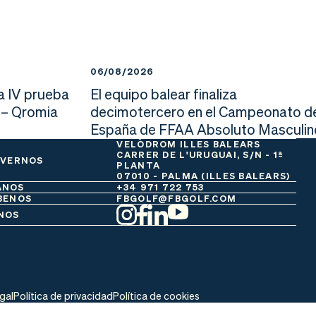
06/08/2026
a IV prueba
El equipo balear finaliza
 – Qromia
decimotercero en el Campeonato d
España de FFAA Absoluto Masculin
VELÒDROM ILLES BALEARS
CARRER DE L'URUGUAI, S/N - 1ª
 VERNOS
PLANTA
07010 - PALMA (ILLES BALEARS)
ANOS
+34 971 722 753
BENOS
FBGOLF@FBGOLF.COM
NOS
egal
Política de privacidad
Política de cookies