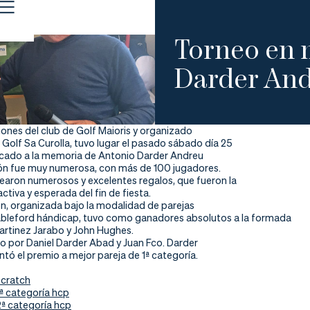
Torneo en 
Darder An
ciones del club de Golf Maioris y organizado
 Golf Sa Curolla, tuvo lugar el pasado sábado día 25
icado a la memoria de Antonio Darder Andreu
ión fue muy numerosa, con más de 100 jugadores.
rtearon numerosos y excelentes regalos, que fueron la
ctiva y esperada del fin de fiesta.
n, organizada bajo la modalidad de parejas
ableford hándicap, tuvo como ganadores absolutos a la formada
artinez Jarabo y John Hughes.
o por Daniel Darder Abad y Juan Fco. Darder
tó el premio a mejor pareja de 1ª categoría.
scratch
1ª categoría hcp
2ª categoría hcp