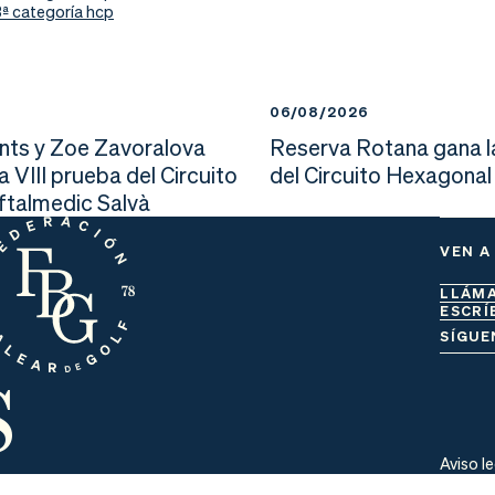
3ª categoría hcp
6
06/08/2026
nts y Zoe Zavoralova
Reserva Rotana gana l
la VIII prueba del Circuito
del Circuito Hexagonal
Oftalmedic Salvà
VEN A
LLÁM
ESCRÍ
s
SÍGUE
Aviso l