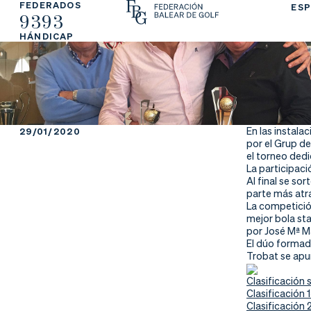
FEDERADOS
ESP
9393
La
Fe
Ju
HÁNDICAP
Fe
de
ga
de
ra
r
ra
rs
En las instala
29/01/2020
por el Grup de
ci
e
el torneo ded
La participac
Al final se so
ón
parte más atra
La competició
mejor bola st
por José Mª M
El dúo formad
Ap
Ac
Ti
Trobat se apun
re
tu
en
Clasificación 
Clasificación 
Clasificación 