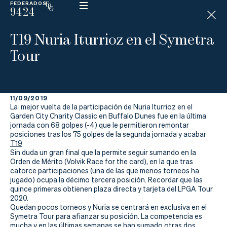
FEDERADOS
9424
ESP
H
Á
T19 Nuria Iturrioz en el Symetra
N
D
Tour
I
C
A
P
11/09/2019
La mejor vuelta de la participación de Nuria Iturrioz en el
La
Garden City Charity Classic en Buffalo Dunes fue en la última
jornada con 68 golpes (-4) que le permitieron remontar
posiciones tras los 75 golpes de la segunda jornada y acabar
Federación
T19
Sin duda un gran final que la permite seguir sumando en la
Federarse
Orden de Mérito (Volvik Race for the card), en la que tras
catorce participaciones (una de las que menos torneos ha
jugado) ocupa la décimo tercera posición. Recordar que las
Jugar
quince primeras obtienen plaza directa y tarjeta del LPGA Tour
2020.
Aprender
Quedan pocos torneos y Nuria se centrará en exclusiva en el
Symetra Tour para afianzar su posición. La competencia es
mucha y en las últimas semanas se han sumado otras dos