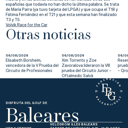
Actualidad
españolas que todavía no han dicho la última palabra. Se trata
de María Parra (ya tuvo tarjeta del LPGA) y que ocupa el T18 y
Tienda
Fátima Fernández en el T21 y que esta semana han finalizado
T3 y T5
Volvik Race for the Car
Otras noticias
06/08/2026
06/08/2026
06/0
Elisabeth Borsheim,
Xim Torrents y Zoe
Reser
vencedora de la V Prueba del
Zavoralova lideraron la VIII
prueb
Circuito de Profesionales
prueba del Circuito Junior –
– Qr
Oftalmedic Salvà
Baleares
DISFRUTA DEL GOLF DE
VELÒDROM ILLES BALEARS