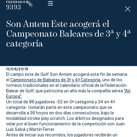
FEDERADOS
9393
ESP
H
Á
Son Antem Este acogerá el
N
D
Campeonato Baleares de 3ª y 4ª
I
C
categoría
A
P
11/06/2015
La
El campo este de Golf Son Antem acogerá este fin de semana
el
Campeonato de Baleares de 3ª y 4ª Categoría
, uno de los
Federación
torneos tradicionales en el calendario oficial de la Federación
Balear de Golf, que patrocina un año más la compañía aérea
“Air
Europa”.
Federarse
Un total de 86 jugadores -52 en 3ª categoría y 34 en 4ª
categoría- tomarán parte en este campeonato que se
Jugar
desarrolla a 36 hoyos en dos días consecutivos, bajo la
modalidad stroke play scratch. Los árbitros designados para
Aprender
velar por el buen funcionamiento de la competición son Juan
Luís Salvá y Martín Ferrer.
Antes de iniciar sus recorridos, los jugadores recibirán un