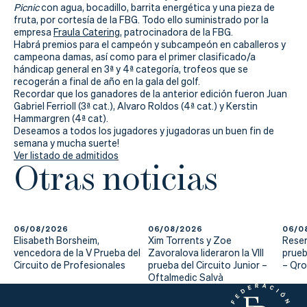
Actualidad
Picnic
con agua, bocadillo, barrita energética y una pieza de
fruta, por cortesía de la FBG. Todo ello suministrado por la
Tienda
empresa
Fraula Catering
, patrocinadora de la FBG.
Habrá premios para el campeón y subcampeón en caballeros y
campeona damas, así como para el primer clasificado/a
hándicap general en 3ª y 4ª categoría, trofeos que se
recogerán a final de año en la gala del golf.
Recordar que los ganadores de la anterior edición fueron Juan
Gabriel Ferrioll (3ª cat.), Alvaro Roldos (4ª cat.) y Kerstin
Hammargren (4ª cat).
Deseamos a todos los jugadores y jugadoras un buen fin de
semana y mucha suerte!
Ver listado de admitidos
Otras noticias
06/08/2026
06/08/2026
06/0
Elisabeth Borsheim,
Xim Torrents y Zoe
Reser
vencedora de la V Prueba del
Zavoralova lideraron la VIII
prueb
Circuito de Profesionales
prueba del Circuito Junior –
– Qr
Oftalmedic Salvà