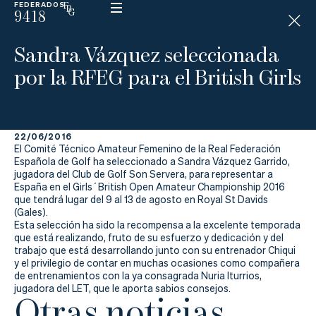
FEDERADOS
9418
ESP
H
Á
Sandra Vázquez seleccionada
N
D
por la RFEG para el British Girls
I
C
A
P
22/06/2016
El Comité Técnico Amateur Femenino de la Real Federación
La
Española de Golf ha seleccionado a Sandra Vázquez Garrido,
jugadora del Club de Golf Son Servera, para representar a
España en el Girls´British Open Amateur Championship 2016
Federación
que tendrá lugar del 9 al 13 de agosto en Royal St Davids
(Gales).
Federarse
Esta selección ha sido la recompensa a la excelente temporada
que está realizando, fruto de su esfuerzo y dedicación y del
trabajo que está desarrollando junto con su entrenador Chiqui
Jugar
y el privilegio de contar en muchas ocasiones como compañera
de entrenamientos con la ya consagrada Nuria Iturrios,
Aprender
jugadora del LET, que le aporta sabios consejos.
Otras noticias