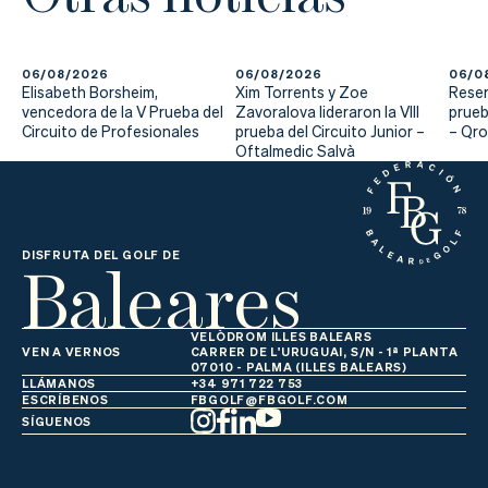
Actualidad
Tienda
06/08/2026
06/08/2026
06/0
Elisabeth Borsheim,
Xim Torrents y Zoe
Reser
vencedora de la V Prueba del
Zavoralova lideraron la VIII
prueb
Circuito de Profesionales
prueba del Circuito Junior –
– Qr
Oftalmedic Salvà
Baleares
DISFRUTA DEL GOLF DE
VELÒDROM ILLES BALEARS
VEN A VERNOS
CARRER DE L'URUGUAI, S/N - 1ª PLANTA
07010 - PALMA (ILLES BALEARS)
LLÁMANOS
+34 971 722 753
ESCRÍBENOS
FBGOLF@FBGOLF.COM
SÍGUENOS