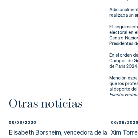
nd
ali
da
Adicionalment
realizaba un a
er
da
El seguimient
d
electoral en 
Centro Nacion
Presidentes d
En el orden d
Campos de Golf
de París 2024
Mención espec
que los profe
al deporte de
Fuente: Federa
Otras noticias
06/08/2026
06/08/202
Elisabeth Borsheim, vencedora de la
Xim Torre