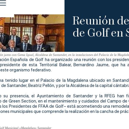
Reunión de
de Golf en
nión junto con Gema Igual, Alcaldesa de Santander, e
n la instalaciones del Palacio de la Magdal
ación Española de Golf ha organizado una reunión con los presiden
presidente de esta Territorial Balear, Bernardino Jaume, que ha
 este organismo federativo.
ha tenido lugar en el Palacio de la Magdalena ubicado en Santand
e Santander, Beatriz Pellón, y por la Alcaldesa de la capital cántabr
 su presencia, el Ayuntamiento de Santander y la RFEG han fi
de Green Section, en el mantenimiento y cuidados del Campo de 
 los Presidentes de FFAA de Golf– está acometiendo una remodelac
ciones municipales que comprende la realización en la cancha de práct
Golf Municipal «Mataleñas» Santander