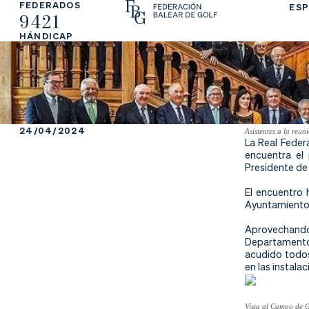
FEDERADOS
ESP
9421
La
Fe
Ju
HÁNDICAP
Fe
de
ga
de
ra
r
ra
rs
24/04/2024
Asistentes a la reu
La Real Feder
ci
e
encuentra el 
Presidente de
ón
El encuentro 
Ayuntamiento d
Aprovechando
Departamento 
Ap
Ac
Ti
acudido todos
en las instala
re
tu
en
Vista al Campo de 