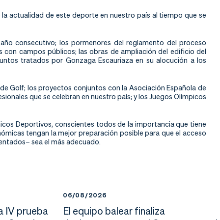
la actualidad de este deporte en nuestro país al tiempo que se
o año consecutivo; los pormenores del reglamento del proceso
s con campos públicos; las obras de ampliación del edificio del
suntos tratados por Gonzaga Escauriaza en su alocución a los
 de Golf; los proyectos conjuntos con la Asociación Española de
sionales que se celebran en nuestro país; y los Juegos Olímpicos
icos Deportivos, conscientes todos de la importancia que tiene
nómicas tengan la mejor preparación posible para que el acceso
imentados– sea el más adecuado.
06/08/2026
a IV prueba
El equipo balear finaliza