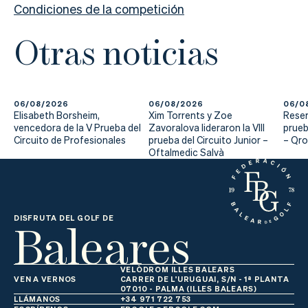
Condiciones de la competición
Otras noticias
06/08/2026
06/08/2026
06/0
Elisabeth Borsheim,
Xim Torrents y Zoe
Reser
vencedora de la V Prueba del
Zavoralova lideraron la VIII
prueb
Circuito de Profesionales
prueba del Circuito Junior –
– Qr
Oftalmedic Salvà
Baleares
DISFRUTA DEL GOLF DE
VELÒDROM ILLES BALEARS
VEN A VERNOS
CARRER DE L'URUGUAI, S/N - 1ª PLANTA
07010 - PALMA (ILLES BALEARS)
LLÁMANOS
+34 971 722 753