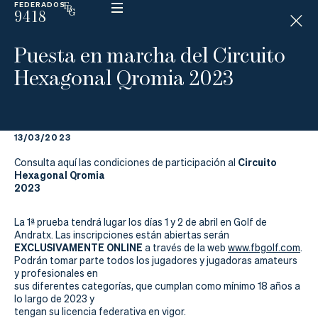
FEDERADOS
9418
ESP
H
Á
Puesta en marcha del Circuito
N
D
Hexagonal Qromia 2023
I
C
A
P
13/03/2023
La
Circuito
Consulta aquí las condiciones de participación al
Hexagonal Qromia
2023
Federación
La 1ª prueba tendrá lugar los días 1 y 2 de abril en Golf de
Federarse
Andratx. Las inscripciones están abiertas serán
EXCLUSIVAMENTE ONLINE
a través de la web
www.fbgolf.com
.
Jugar
Podrán tomar parte todos los jugadores y jugadoras amateurs
y profesionales en
sus diferentes categorías, que cumplan como mínimo 18 años a
Aprender
lo largo de 2023 y
tengan su licencia federativa en vigor.