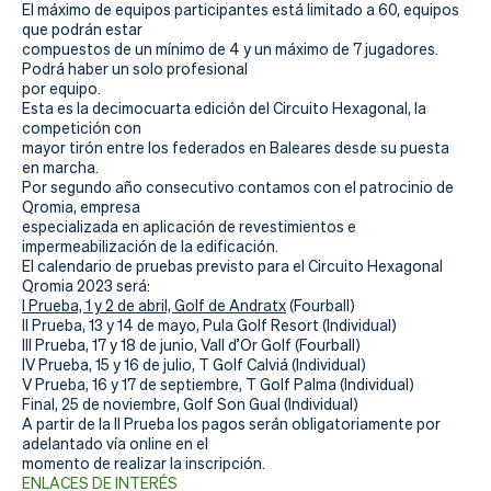
Actualidad
El máximo de equipos participantes está limitado a 60, equipos
que podrán estar
Tienda
compuestos de un mínimo de 4 y un máximo de 7 jugadores.
Podrá haber un solo profesional
por equipo.
Esta es la decimocuarta edición del Circuito Hexagonal, la
competición con
mayor tirón entre los federados en Baleares desde su puesta
en marcha.
Por segundo año consecutivo contamos con el patrocinio de
Qromia, empresa
especializada en aplicación de revestimientos e
impermeabilización de la edificación.
El calendario de pruebas previsto para el Circuito Hexagonal
Qromia 2023 será:
I Prueba, 1 y 2 de abril, Golf de Andratx
(Fourball)
II Prueba, 13 y 14 de mayo, Pula Golf Resort (Individual)
III Prueba, 17 y 18 de junio, Vall d’Or Golf (Fourball)
IV Prueba, 15 y 16 de julio, T Golf Calviá (Individual)
V Prueba, 16 y 17 de septiembre, T Golf Palma (Individual)
Final, 25 de noviembre, Golf Son Gual (Individual)
A partir de la II Prueba los pagos serán obligatoriamente por
adelantado vía online en el
momento de realizar la inscripción.
ENLACES DE INTERÉS