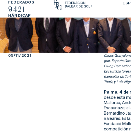
FEDERADOS
ESP
9421
La
Fe
Ju
HÁNDICAP
Fe
de
ga
de
ra
r
ra
rs
05/11/2021
Carles Gonyalons 
gral. Esports Gov
ci
e
Club); Bernardin
Escauriaza (pres
ón
(conseller de Tur
Tour); y Luis Nig
Palma, 4 de
desde esta mañ
Mallorca, Andr
Ap
Ac
Ti
Escauriaza; el
Bernardino Jau
re
tu
en
Baleares. Es la
Fundació Mallo
competición no