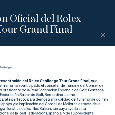
n Oficial del Rolex
Tour Grand Final
Challenge
resentación del Rolex Challenge Tour Grand Final
, que
a misma han participado el conseller de Turisme del Consell de
 el presidente de la Real Federación Española de Golf, Gonzaga
a Federación Balear de Golf, Bernardino Jaume.
parate perfecto para demostrar la calidad del turismo de golf en
el apoyo y la implicación del Consell de Mallorca a través de la
ia Turística de les Illes Balears, sin cuya ayuda esta
ional de la Real Federación Española, y de su presidente,