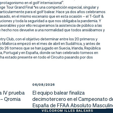
protagonismo en el golf internacional”.
ge Tour Grand Final “es una competición especial, singular y
articularmente para el golf balear. Hace ya dos años celebramos
pasado, en el mismo escenario que en esta ocasión – el T-Golf &
uciones y toda la seguridad a que nos obligaba la pandemia. Y
orables y por ello recuperamos la asistencia de público a las
ste hecho nos devuelve a una normalidad que todos ansiábamos y
try Club, con el objetivo determinar entre los 20 primeros y
o Mallorca empezó en el mes de abril en Sudáfrica, y antes de
ado 26 torneos que se han jugado en Suecia, Irlanda, República
mania, Portugal y en España, donde se han celebrado torneos en
 ha estado presente en todo el Circuito pasando por dos
06/08/2026
a IV prueba
El equipo balear finaliza
 – Qromia
decimotercero en el Campeonato d
España de FFAA Absoluto Masculin
VELÒDROM ILLES BALEARS