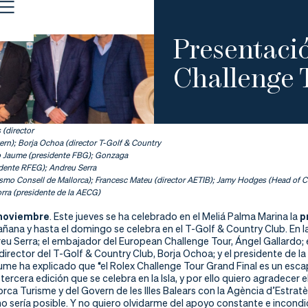
Presentació
Challenge 
(director
ern); Borja Ochoa (director T-Golf & Country
o Jaume (presidente FBG); Gonzaga
idente RFEG); Andreu Serra
ismo Consell de Mallorca); Francesc Mateu (director AETIB); Jamy Hodges (Head of 
orra (presidente de la AECG)
 noviembre
. Este jueves se ha celebrado en el Meliá Palma Marina la
p
ana y hasta el domingo se celebra en el T-Golf & Country Club. En l
eu Serra; el embajador del European Challenge Tour, Ángel Gallardo;
 director del T-Golf & Country Club, Borja Ochoa; y el presidente de l
me ha explicado que “el Rolex Challenge Tour Grand Final es un esca
 tercera edición que se celebra en la Isla, y por ello quiero agradecer 
rca Turisme y del Govern de les Illes Balears con la Agència d’Estratèg
 sería posible. Y no quiero olvidarme del apoyo constante e incondic