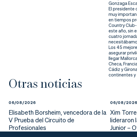
nd
ali
da
Gonzaga Escaur
El presidente 
muy important
er
da
en tiempos pre
Country Club-
d
este año, sin
cuatro jornad
necesitábamo
Los 45 mejores
asegurar privi
llegar Mallorc
Checa, Francia
Cádiz y Giron
continentes y 
Otras noticias
06/08/2026
06/08/202
Elisabeth Borsheim, vencedora de la
Xim Torre
V Prueba del Circuito de
lideraron 
Profesionales
Junior – 