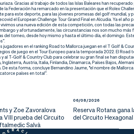
iaza. Gracias al trabajo de todos las Islas Baleares han recuperado 
de la Federación ha remarcado en la presentación que el Rolex Challen
e para este deporte, para las jóvenes promesas del golf mundial, y p
covid el European Challenge Tour Grand Final en Alcudia. Ya el año 
 vivimos una nueva edición de esta competición, con todas las preca
 embargo y afortunadamente, las circunstancias nos son mucho más fav
as del torneo, desde hoy mismo y hasta el último día, el domingo. E
s”.
 jugadores en el ranking Road to Mallorca juegan en el T Golf & Coun
legios de juego en el Tour Europeo para la temporada 2022. El Road t
a y al T-Golf & Country Club para celebrar su gran final se han disput
, Inglaterra, Austria, Italia, Finlandia, Dinamarca, Países Bajos, Ale
a. De esta forma, concluye Bernandino Jaume, “el nombre de Mallorca
catorce países en total”.
6
06/08/2026
nts y Zoe Zavoralova
Reserva Rotana gana l
la VIII prueba del Circuito
del Circuito Hexagonal
Oftalmedic Salvà