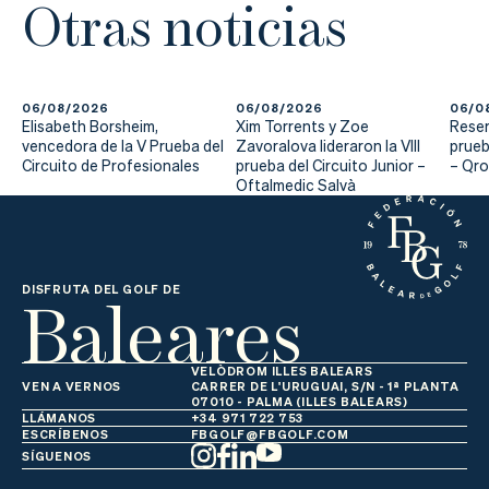
Otras noticias
06/08/2026
06/08/2026
06/0
Elisabeth Borsheim,
Xim Torrents y Zoe
Reser
vencedora de la V Prueba del
Zavoralova lideraron la VIII
prueb
Circuito de Profesionales
prueba del Circuito Junior –
– Qr
Oftalmedic Salvà
Baleares
DISFRUTA DEL GOLF DE
VELÒDROM ILLES BALEARS
VEN A VERNOS
CARRER DE L'URUGUAI, S/N - 1ª PLANTA
07010 - PALMA (ILLES BALEARS)
LLÁMANOS
+34 971 722 753
ESCRÍBENOS
FBGOLF@FBGOLF.COM
SÍGUENOS