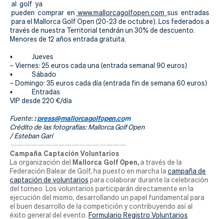
al golf ya
pueden comprar en
www.mallorcagolfopen.com
sus entradas
para el Mallorca Golf Open (20-23 de octubre). Los federados a
través de nuestra Territorial tendrán un 30% de descuento.
Menores de 12 años entrada gratuita.
• Jueves
– Viernes: 25 euros cada una (entrada semanal 90 euros)
• Sábado
– Domingo: 35 euros cada día (entrada fin de semana 60 euros)
• Entradas
VIP desde 220 €/día
:
p
r
e
ss
@
ma
l
l
o
rc
a
g
o
l
f
open
.c
o
m
Fuente:
Créd
i
to
de
las
f
o
to
g
raf
í
a
s
:
M
al
l
o
r
ca
G
o
lf O
p
en
/
Es
t
eban
Garí
—————————————————
Campaña Captación Voluntarios
Mallorca Golf Open,
La organización del
a través de la
Federación Balear de Golf, ha puesto en marcha la
campaña de
captación de voluntarios
para colaborar durante la celebración
del torneo. Los voluntarios
participarán directamente en la
ejecución del mismo, desarrollando un papel fundamental para
el buen desarrollo de la competición y contribuyendo así al
éxito general del evento.
Formulario Registro Voluntarios