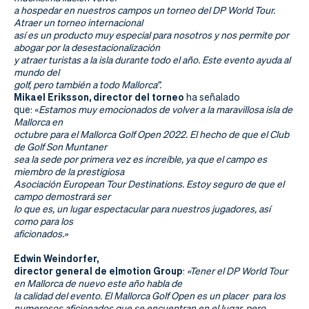
Actualidad
a hospedar en nuestros campos un torneo del DP World Tour.
Atraer un torneo internacional
Tienda
así es un producto muy especial para nosotros y nos permite por
abogar por la desestacionalización
y atraer turistas a la isla durante todo el año. Este evento ayuda al
mundo del
golf, pero también a todo Mallorca”.
Mikael Eriksson, director del torneo
ha señalado
que: «
Estamos muy emocionados de volver a la maravillosa isla de
Mallorca en
octubre para el Mallorca Golf Open 2022. El hecho de que el Club
de Golf Son Muntaner
sea la sede por primera vez es increíble, ya que el campo es
miembro de la prestigiosa
Asociación European Tour Destinations. Estoy seguro de que el
campo demostrará ser
lo que es, un lugar espectacular para nuestros jugadores, así
como para los
aficionados.»
Edwin Weindorfer,
director general de e|motion Group
:
«Tener el DP World Tour
en Mallorca de nuevo este año habla de
la calidad del evento. El Mallorca Golf Open es un placer para los
numerosos aficionados que se encuentran en el lugar, pero