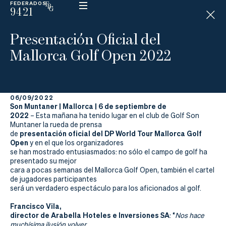
FEDERADOS
9421
ESP
H
Á
Presentación Oficial del
N
D
Mallorca Golf Open 2022
I
C
A
P
06/09/2022
Son Muntaner | Mallorca | 6 de septiembre de
2022
La
– Esta mañana ha tenido lugar en el club de Golf Son
Muntaner la rueda de prensa
presentación oficial del DP World Tour Mallorca Golf
de
Federación
Open
y en el que los organizadores
se han mostrado entusiasmados: no sólo el campo de golf ha
Federarse
presentado su mejor
cara a pocas semanas del Mallorca Golf Open, también el cartel
de jugadores participantes
Jugar
será un verdadero espectáculo para los aficionados al golf.
Aprender
Francisco Vila,
director de Arabella Hoteles e Inversiones SA
: “
Nos hace
muchísima ilusión volver