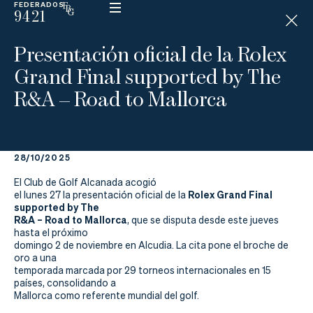
FEDERADOS
9421
ESP
H
Á
Presentación oficial de la Rolex
N
D
Grand Final supported by The
I
C
R&A – Road to Mallorca
A
P
28/10/2025
La
El Club de Golf Alcanada acogió
Federación
Rolex Grand Final
el lunes 27 la presentación oficial de la
supported by The
R&A – Road to Mallorca
, que se disputa desde este jueves
Federarse
hasta el próximo
domingo 2 de noviembre en Alcudia. La cita pone el broche de
Jugar
oro a una
temporada marcada por 29 torneos internacionales en 15
Aprender
países, consolidando a
Mallorca como referente mundial del golf.