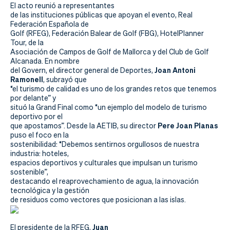
Actualidad
El acto reunió a representantes
de las instituciones públicas que apoyan el evento, Real
Tienda
Federación Española de
Golf (RFEG), Federación Balear de Golf (FBG), HotelPlanner
Tour, de la
Asociación de Campos de Golf de Mallorca y del Club de Golf
Alcanada. En nombre
Joan Antoni
del Govern, el director general de Deportes,
Ramonell
, subrayó que
“el turismo de calidad es uno de los grandes retos que tenemos
por delante” y
situó la Grand Final como “un ejemplo del modelo de turismo
deportivo por el
Pere Joan Planas
que apostamos”. Desde la AETIB, su director
puso el foco en la
sostenibilidad: “Debemos sentirnos orgullosos de nuestra
industria: hoteles,
espacios deportivos y culturales que impulsan un turismo
sostenible”,
destacando el reaprovechamiento de agua, la innovación
tecnológica y la gestión
de residuos como vectores que posicionan a las islas.
Juan
El presidente de la RFEG,