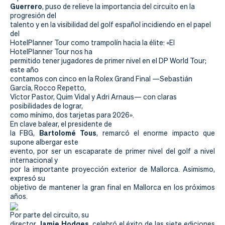
Guerrero
, puso de relieve la importancia del circuito en la
progresión del
talento y en la visibilidad del golf español incidiendo en el papel
del
HotelPlanner Tour como trampolín hacia la élite: «El
HotelPlanner Tour nos ha
permitido tener jugadores de primer nivel en el DP World Tour;
este año
contamos con cinco en la Rolex Grand Final —Sebastián
García, Rocco Repetto,
Víctor Pastor, Quim Vidal y Adri Arnaus— con claras
posibilidades de lograr,
como mínimo, dos tarjetas para 2026».
En clave balear, el presidente de
Bartolomé Tous
la FBG,
, remarcó el enorme impacto que
supone albergar este
evento, por ser un escaparate de primer nivel del golf a nivel
internacional y
por la importante proyección exterior de Mallorca. Asimismo,
expresó su
objetivo de mantener la gran final en Mallorca en los próximos
años.
Por parte del circuito, su
Jamie Hodges
director,
, celebró el éxito de las siete ediciones