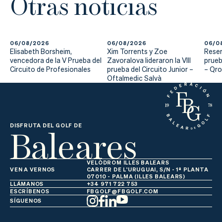
Otras noticias
06/08/2026
06/08/2026
06/0
Elisabeth Borsheim,
Xim Torrents y Zoe
Reser
vencedora de la V Prueba del
Zavoralova lideraron la VIII
prueb
Circuito de Profesionales
prueba del Circuito Junior –
– Qr
Oftalmedic Salvà
Baleares
DISFRUTA DEL GOLF DE
VELÒDROM ILLES BALEARS
VEN A VERNOS
CARRER DE L'URUGUAI, S/N - 1ª PLANTA
07010 - PALMA (ILLES BALEARS)
LLÁMANOS
+34 971 722 753
ESCRÍBENOS
FBGOLF@FBGOLF.COM
SÍGUENOS