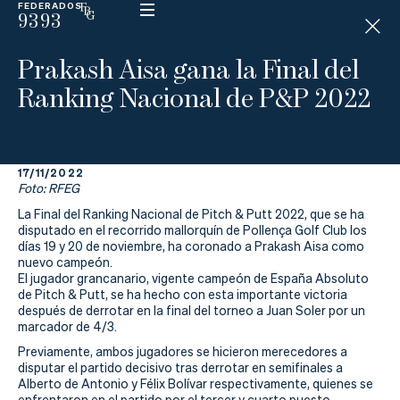
FEDERADOS
9393
ESP
H
Á
Prakash Aisa gana la Final del
N
D
Ranking Nacional de P&P 2022
I
C
A
P
17/11/2022
Foto: RFEG
La
La Final del Ranking Nacional de Pitch & Putt 2022, que se ha
disputado en el recorrido mallorquín de Pollença Golf Club los
Federación
días 19 y 20 de noviembre, ha coronado a Prakash Aisa como
nuevo campeón.
El jugador grancanario, vigente campeón de España Absoluto
Federarse
de Pitch & Putt, se ha hecho con esta importante victoria
después de derrotar en la final del torneo a Juan Soler por un
Jugar
marcador de 4/3.
Previamente, ambos jugadores se hicieron merecedores a
Aprender
disputar el partido decisivo tras derrotar en semifinales a
Alberto de Antonio y Félix Bolívar respectivamente, quienes se