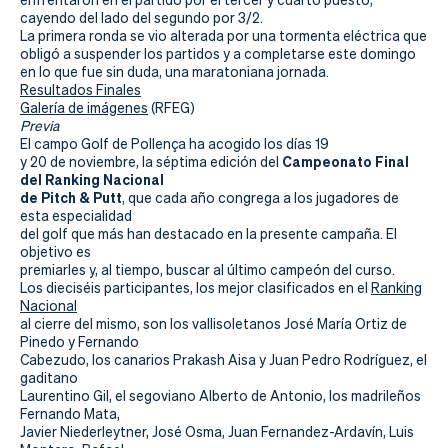
Actualidad
enfrentaron en el partido por el tercer y cuarto puesto,
cayendo del lado del segundo por 3/2.
La primera ronda se vio alterada por una tormenta eléctrica que
Tienda
obligó a suspender los partidos y a completarse este domingo
en lo que fue sin duda, una maratoniana jornada.
Resultados Finales
Galería de imágenes
(RFEG)
Previa
El campo Golf de Pollença ha acogido los días 19
Campeonato Final
y 20 de noviembre, la séptima edición del
del Ranking Nacional
de Pitch & Putt
, que cada año congrega a los jugadores de
esta especialidad
del golf que más han destacado en la presente campaña. El
objetivo es
premiarles y, al tiempo, buscar al último campeón del curso.
Los dieciséis participantes, los mejor clasificados en el
Ranking
Nacional
al cierre del mismo, son los vallisoletanos José María Ortiz de
Pinedo y Fernando
Cabezudo, los canarios Prakash Aisa y Juan Pedro Rodríguez, el
gaditano
Laurentino Gil, el segoviano Alberto de Antonio, los madrileños
Fernando Mata,
Javier Niederleytner, José Osma, Juan Fernandez-Ardavín, Luis