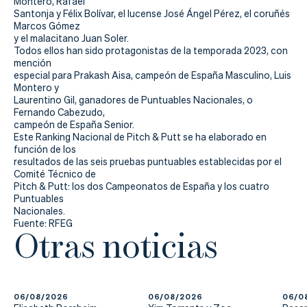
Montero, Rafael
Santonja y Félix Bolívar, el lucense José Ángel Pérez, el coruñés
Marcos Gómez
y el malacitano Juan Soler.
Todos ellos han sido protagonistas de la temporada 2023, con
mención
especial para Prakash Aisa, campeón de España Masculino, Luis
Montero y
Laurentino Gil, ganadores de Puntuables Nacionales, o
Fernando Cabezudo,
campeón de España Senior.
Este Ranking Nacional de Pitch & Putt se ha elaborado en
función de los
resultados de las seis pruebas puntuables establecidas por el
Comité Técnico de
Pitch & Putt: los dos Campeonatos de España y los cuatro
Puntuables
Nacionales.
Fuente: RFEG
Otras noticias
06/08/2026
06/08/2026
06/0