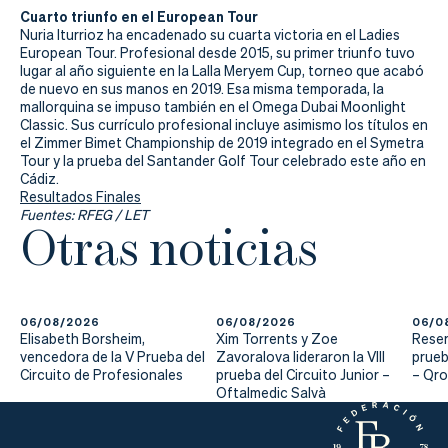
Cuarto triunfo en el European Tour
Nuria Iturrioz ha encadenado su cuarta victoria en el Ladies
European Tour. Profesional desde 2015, su primer triunfo tuvo
lugar al año siguiente en la Lalla Meryem Cup, torneo que acabó
de nuevo en sus manos en 2019. Esa misma temporada, la
mallorquina se impuso también en el Omega Dubai Moonlight
Classic. Sus currículo profesional incluye asimismo los títulos en
el Zimmer Bimet Championship de 2019 integrado en el Symetra
Tour y la prueba del Santander Golf Tour celebrado este año en
Cádiz.
Resultados Finales
Fuentes: RFEG / LET
Otras noticias
06/08/2026
06/08/2026
06/0
Elisabeth Borsheim,
Xim Torrents y Zoe
Reser
vencedora de la V Prueba del
Zavoralova lideraron la VIII
prueb
Circuito de Profesionales
prueba del Circuito Junior –
– Qr
Oftalmedic Salvà