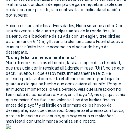
Actualidad
reafirmó su condición de ejemplo de garra inquebrantable que
no da nada por perdido, sea cual sea la complicada situación
Tienda
por superar.
Sabido es que ante las adversidades, Nuria se viene arriba. Con
una desventaja de cuatro golpes antes de la ronda final, la
balear tuvo el back-nine de su vida con un eagle y tres birdies
para firmar un 67 (-5) y llevar a la alemana Laura Fuenfstueck a
la muerte súbita tras imponerse en el segundo hoyo de
desempate.
“Estoy feliz, tremendamente feliz”
Nuria Iturrioz era, tras el triunfo, la viva imagen de la felicidad,
que traslucía con intensidad allá donde mirase. “Ufff, no sé que
decir… Bueno, sí, que estoy feliz, inmensamente feliz. He
peleado por la victoria hasta el último momento y no bajar la
guardia es lo que ha hecho que consiguiera el triunfo. Porque
en muchos momentos lo veía perdido, veía que la reacción no
terminaba de concretarse. Pero, en el hoyo 12, me dije que tenía
que cambiar. Y así fue, con valentía. Los dos birdies finales
antes del playoff y el birdie en el primero de los hoyos de
desempate, más que decisivos. ¡Comparto el premio con todos,
pero se lo dedico a mi abuela, que hoy es sun cumpleaños”,
manifestó con una inmensa sonrisa en el rostro.