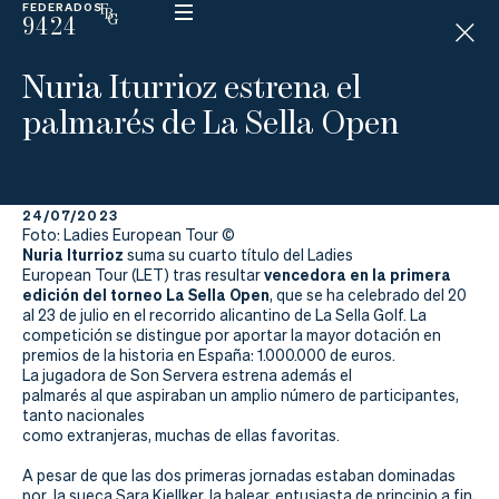
FEDERADOS
9424
ESP
H
Á
Nuria Iturrioz estrena el
N
D
palmarés de La Sella Open
I
C
A
P
24/07/2023
Foto: Ladies European Tour ©
Nuria Iturrioz
La
suma su cuarto título del Ladies
vencedora en la primera
European Tour (LET) tras resultar
edición del torneo La Sella Open
, que se ha celebrado del 20
Federación
al 23 de julio en el recorrido alicantino de La Sella Golf. La
competición se distingue por aportar la mayor dotación en
Federarse
premios de la historia en España: 1.000.000 de euros.
La jugadora de Son Servera estrena además el
palmarés al que aspiraban un amplio número de participantes,
Jugar
tanto nacionales
como extranjeras, muchas de ellas favoritas.
Aprender
A pesar de que
las dos primeras jornadas estaban dominadas
por la sueca Sara Kjellker, la balear,
entusiasta de principio a fin,