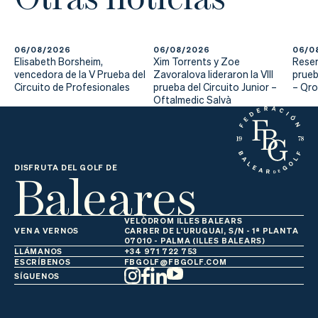
06/08/2026
06/08/2026
06/0
Elisabeth Borsheim,
Xim Torrents y Zoe
Reser
vencedora de la V Prueba del
Zavoralova lideraron la VIII
prueb
Circuito de Profesionales
prueba del Circuito Junior –
– Qr
Oftalmedic Salvà
Baleares
DISFRUTA DEL GOLF DE
VELÒDROM ILLES BALEARS
VEN A VERNOS
CARRER DE L'URUGUAI, S/N - 1ª PLANTA
07010 - PALMA (ILLES BALEARS)
LLÁMANOS
+34 971 722 753
ESCRÍBENOS
FBGOLF@FBGOLF.COM
SÍGUENOS