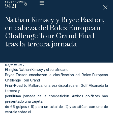
FEDERADOS
9421
ESP
H
Á
Nathan Kimsey y Bryce Easton,
N
D
en cabeza del Rolex European
I
C
Challenge Tour Grand Final
A
P
tras la tercera jornada
La
05/11/2022
Federación
El inglés Nathan Kimsey y el surafricano
Bryce Easton encabezan la clasificación del Rolex European
Federarse
Challenge Tour Grand
Final-Road to Mallorca, una vez disputada en Golf Alcanada la
Jugar
tercera y
penúltima jornada de la competición. Ambos golfistas han
presentado una tarjeta
Aprender
de 66 golpes (-6) para un total de -7, y se sitúan con uno de
ventaja sobre el