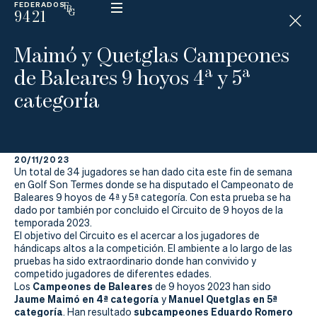
FEDERADOS
9421
ESP
H
Á
Maimó y Quetglas Campeones
N
D
de Baleares 9 hoyos 4ª y 5ª
I
C
categoría
A
P
20/11/2023
La
Un total de 34 jugadores se han dado cita este fin de semana
en Golf Son Termes donde se ha disputado el Campeonato de
Federación
Baleares 9 hoyos de 4ª y 5ª categoría. Con esta prueba se ha
dado por también por concluido el Circuito de 9 hoyos de la
temporada 2023.
Federarse
El objetivo del Circuito es el acercar a los jugadores de
hándicaps altos a la competición. El ambiente a lo largo de las
Jugar
pruebas ha sido extraordinario donde han convivido y
competido jugadores de diferentes edades.
Aprender
Campeones de Baleares
Los
de 9 hoyos 2023 han sido
Jaume Maimó en 4ª categoría
Manuel Quetglas en 5ª
y
categoría
subcampeones Eduardo Romero
. Han resultado