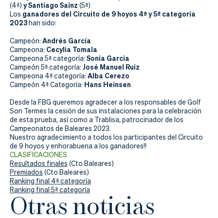
Actualidad
y Santiago Sainz
(4ª)
(5ª)
ganadores del Circuito de 9 hoyos 4ª y 5ª categoría
Los
Tienda
2023
han sido:
Andrés García
Campeón:
Cecylia Tomala
Campeona:
Sonia Garcia
Campeona 5ª categoría:
José Manuel Ruiz
Campeón 5ª categoría:
Alba Cerezo
Campeona 4ª categoría:
Hans Heinsen
Campeón 4ª Categoría:
Desde la FBG queremos agradecer a los responsables de Golf
Son Termes la cesión de sus instalaciones para la celebración
de esta prueba, así como a Trablisa, patrocinador de los
Campeonatos de Baleares 2023.
Nuestro agradecimiento a todos los participantes del Circuito
de 9 hoyos y enhorabuena a los ganadores!!
CLASIFICACIONES
Resultados finales
(Cto Baleares)
Premiados
(Cto Baleares)
Ranking final 4ª categoría
Ranking final 5ª categoría
Otras noticias