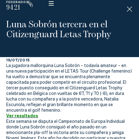
FEDERADOS
9421
ESP
H
Á
Luna Sobrón tercera en el
N
D
Citizenguard Letas Trophy
I
C
A
P
19/07/2015
La jugadora mallorquina Luna Sobrón – todavía amateur – en
La
una nueva participación en el LETAS Tour (Challenge femenino)
ha vuelto a demostrar que se encuentra plenamente
capacitada para poder competir en el circuito profesional. El
Federación
tercer puesto conseguido en el Citizenguard Letas Trophy
celebrado en Bélgica con vueltas de 67, 71 y 70 (-8), en dura
Federarse
lucha con su compañera y a la postre vencedora, Natalia
Escuriola, reflejan el gran brillante momento en que se
encuentra el golf femenino.
Jugar
Ver resultados
Este semana se disputa el Campeonato de Europa Individual
Aprender
donde Luna Sobrón consiguió el año pasado en un
emocionante pla-off la victoria ante su compañera y amiga
Noemí Jiménez. Este año ha decidido no participar y nuestra