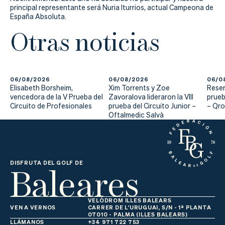
Actualidad
principal representante será Nuria Iturrios, actual Campeona de
España Absoluta.
Tienda
Otras noticias
06/08/2026
06/08/2026
06/0
Elisabeth Borsheim,
Xim Torrents y Zoe
Reser
vencedora de la V Prueba del
Zavoralova lideraron la VIII
prueb
Circuito de Profesionales
prueba del Circuito Junior –
– Qr
Oftalmedic Salvà
Baleares
DISFRUTA DEL GOLF DE
VELÒDROM ILLES BALEARS
VEN A VERNOS
CARRER DE L'URUGUAI, S/N - 1ª PLANTA
07010 - PALMA (ILLES BALEARS)
LLÁMANOS
+34 971 722 753