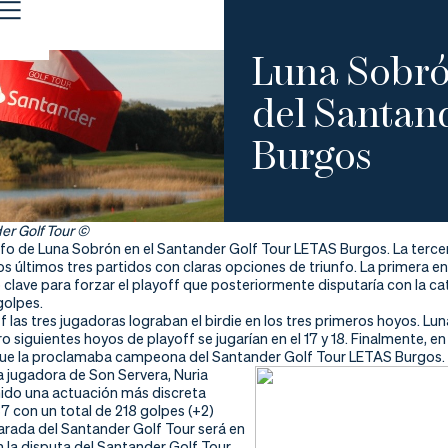
Luna Sobró
del Santan
Burgos
er Golf Tour ©
unfo de Luna Sobrón en el Santander Golf Tour LETAS Burgos. La terc
los últimos tres partidos con claras opciones de triunfo. La primera en 
ó clave para forzar el playoff que posteriormente disputaría con la ca
golpes.
ff las tres jugadoras lograban el birdie en los tres primeros hoyos. Lun
ro siguientes hoyos de playoff se jugarían en el 17 y 18. Finalmente, 
que la proclamaba campeona del Santander Golf Tour LETAS Burgos.
la jugadora de Son Servera, Nuria
enido una actuación más discreta
7 con un total de 218 golpes (+2)
arada del Santander Golf Tour será en
 la disputa del Santander Golf Tour