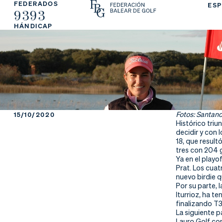
FEDERADOS
ESP
9393
La
Fe
Ju
HÁNDICAP
Fe
de
ga
de
ra
r
ra
rs
ci
e
Fotos: Santand
15/10/2020
Histórico tri
ón
decidir y con 
18, que result
tres con 204 
Ya en el playo
Prat. Los cuat
Ap
Ac
Ti
nuevo birdie 
Por su parte, 
Iturrioz, ha t
re
tu
en
finalizando T3
La siguiente p
Lauro Golf con