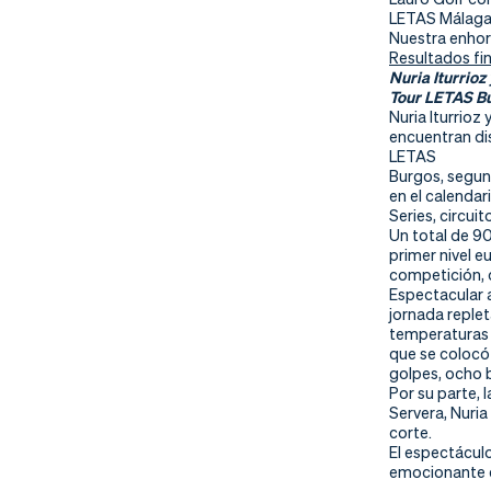
nd
ali
da
LETAS Málaga 
Nuestra enhor
er
da
Resultados fi
Nuria Iturrioz
Tour LETAS B
d
Nuria Iturrioz
encuentran di
LETAS
Burgos, segun
en el calendar
Series, circui
Un total de 9
primer nivel e
competición, d
Espectacular 
jornada reple
temperaturas y
que se colocó 
golpes, ocho b
Por su parte, 
Servera, Nuria
corte.
El espectácul
emocionante en