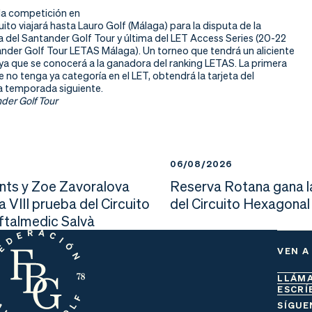
 la competición en
cuito viajará hasta Lauro Golf (Málaga) para la disputa de la
 del Santander Golf Tour y última del LET Access Series (20-22
nder Golf Tour LETAS Málaga). Un torneo que tendrá un aliciente
 ya que se conocerá a la ganadora del ranking LETAS. La primera
e no tenga ya categoría en el LET, obtendrá la tarjeta del
la temporada siguiente.
der Golf Tour
6
06/08/2026
nts y Zoe Zavoralova
Reserva Rotana gana l
la VIII prueba del Circuito
del Circuito Hexagonal
Oftalmedic Salvà
VEN A
LLÁM
ESCRÍ
SÍGUE