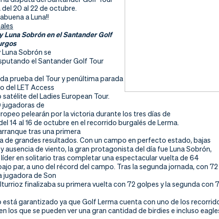
del 20 al 22 de octubre.
abuena a Luna!!
nales
 y Luna Sobrón en el Santander Golf
urgos
 y Luna Sobrón se
sputando el Santander Golf Tour
da prueba del Tour y penúltima parada
io del LET Access
to satélite del Ladies European Tour.
0 jugadoras de
uropeo pelearán por la victoria durante los tres días de
el 14 al 16 de octubre en el recorrido burgalés de Lerma.
arranque tras una primera
ta de grandes resultados. Con un campo en perfecto estado, bajas
 ausencia de viento, la gran protagonista del día fue Luna Sobrón,
líder en solitario tras completar una espectacular vuelta de 64
ajo par, a uno del récord del campo. Tras la segunda jornada, con 72
la jugadora de Son
 Iturrioz finalizaba su primera vuelta con 72 golpes y la segunda con
o está garantizado ya que Golf Lerma cuenta con uno de los recorrido
 los que se pueden ver una gran cantidad de birdies e incluso eagle