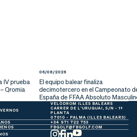
06/08/2026
a IV prueba
El equipo balear finaliza
 – Qromia
decimotercero en el Campeonato d
España de FFAA Absoluto Masculin
VELÒDROM ILLES BALEARS
CARRER DE L'URUGUAI, S/N - 1ª
 VERNOS
PLANTA
07010 - PALMA (ILLES BALEARS)
ANOS
+34 971 722 753
BENOS
FBGOLF@FBGOLF.COM
NOS