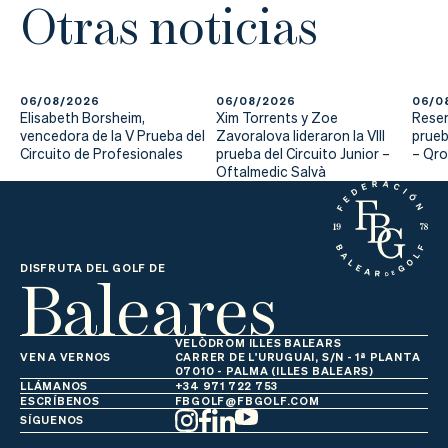
Otras noticias
06/08/2026
06/08/2026
06/0
Elisabeth Borsheim,
Xim Torrents y Zoe
Reser
vencedora de la V Prueba del
Zavoralova lideraron la VIII
prueb
Circuito de Profesionales
prueba del Circuito Junior –
– Qr
Oftalmedic Salvà
Baleares
DISFRUTA DEL GOLF DE
VELÒDROM ILLES BALEARS
VEN A VERNOS
CARRER DE L'URUGUAI, S/N - 1ª PLANTA
07010 - PALMA (ILLES BALEARS)
LLÁMANOS
+34 971 722 753
ESCRÍBENOS
FBGOLF@FBGOLF.COM
SÍGUENOS