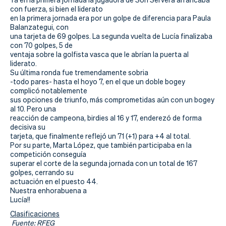
Actualidad
con fuerza, si bien el liderato
en la primera jornada era por un golpe de diferencia para Paula
Tienda
Balanzategui, con
una tarjeta de 69 golpes. La segunda vuelta de Lucía finalizaba
con 70 golpes, 5 de
ventaja sobre la golfista vasca que le abrían la puerta al
liderato.
Su última ronda fue tremendamente sobria
-todo pares- hasta el hoyo 7, en el que un doble bogey
complicó notablemente
sus opciones de triunfo, más comprometidas aún con un bogey
al 10. Pero una
reacción de campeona, birdies al 16 y 17, enderezó de forma
decisiva su
tarjeta, que finalmente reflejó un 71 (+1) para +4 al total.
Por su parte, Marta López, que también participaba en la
competición conseguía
superar el corte de la segunda jornada con un total de 167
golpes, cerrando su
actuación en el puesto 44.
Nuestra enhorabuena a
Lucía!!
Clasificaciones
Fuente: RFEG