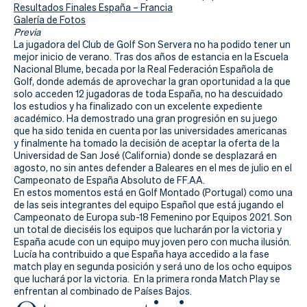
Actualidad
Resultados Finales España – Francia
Galería de Fotos
Tienda
Previa
La jugadora del Club de Golf Son Servera no ha podido tener un
mejor inicio de verano. Tras dos años de estancia en la Escuela
Nacional Blume, becada por la Real Federación Española de
Golf, donde además de aprovechar la gran oportunidad a la que
solo acceden 12 jugadoras de toda España, no ha descuidado
los estudios y ha finalizado con un excelente expediente
académico. Ha demostrado una gran progresión en su juego
que ha sido tenida en cuenta por las universidades americanas
y finalmente ha tomado la decisión de aceptar la oferta de la
Universidad de San José (California) donde se desplazará en
agosto, no sin antes defender a Baleares en el mes de julio en el
Campeonato de España Absoluto de FF.AA.
En estos momentos está en Golf Montado (Portugal) como una
de las seis integrantes del equipo Español que está jugando el
Campeonato de Europa sub-18 Femenino por Equipos 2021. Son
un total de dieciséis los equipos que lucharán por la victoria y
España acude con un equipo muy joven pero con mucha ilusión.
Lucía ha contribuido a que España haya accedido a la fase
match play en segunda posición y será uno de los ocho equipos
que luchará por la victoria. En la primera ronda Match Play se
enfrentan al combinado de Países Bajos.