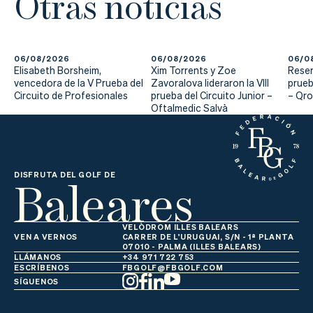
Otras noticias
06/08/2026
06/08/2026
06/0
Elisabeth Borsheim,
Xim Torrents y Zoe
Reser
vencedora de la V Prueba del
Zavoralova lideraron la VIII
prueb
Circuito de Profesionales
prueba del Circuito Junior –
– Qr
Oftalmedic Salvà
Baleares
DISFRUTA DEL GOLF DE
VELÒDROM ILLES BALEARS
VEN A VERNOS
CARRER DE L'URUGUAI, S/N - 1ª PLANTA
07010 - PALMA (ILLES BALEARS)
LLÁMANOS
+34 971 722 753
ESCRÍBENOS
FBGOLF@FBGOLF.COM
SÍGUENOS