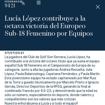
FEDERADOS
9421
ESP
H
Á
Lucía López contribuye a la
N
D
octava victoria del Europeo
I
C
Sub-18 Femenino por Equipos
A
P
07/07/2021
La
La jugadora del Club de Golf Son Servera, Lucía López, ha
contribuido a la victoria del octavo título que ya suma el equipo
Federación
español Sub 18 Femenino en el Campeonato de Europa de su
categoría. Junto a ella las jugadoras Andrea Revuelta, Julia
López, Paula Balanzategui, Cayetana Fernández, y Paula Martín.
Federarse
Este jovencísimo equipo ha estado capitaneado por Mar Ruiz
de la Torre y guiado técnicamente por Marcelo Prieto e Ignacio
Jugar
Gervás, Director Deportivo de la RFEG, ganando la final al
combinado francés por 4,5-2,5, y demostrando que la edad es
Aprender
sólo un número, especialmente en deporte, donde talento y
compañerismo son los valores que más cotizan.
Nuestra enhorabuena a Lucía y a todo el equipo!!