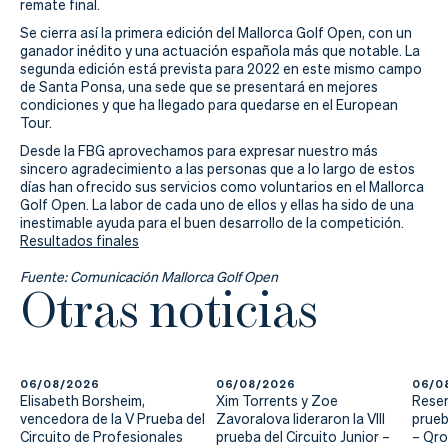
remate final.
Se cierra así la primera edición del Mallorca Golf Open, con un
ganador inédito y una actuación española más que notable. La
segunda edición está prevista para 2022 en este mismo campo
de Santa Ponsa, una sede que se presentará en mejores
condiciones y que ha llegado para quedarse en el European
Tour.
Desde la FBG aprovechamos para expresar nuestro más
sincero agradecimiento a las personas que a lo largo de estos
días han ofrecido sus servicios como voluntarios en el Mallorca
Golf Open. La labor de cada uno de ellos y ellas ha sido de una
inestimable ayuda para el buen desarrollo de la competición.
Resultados finales
Fuente: Comunicación Mallorca Golf Open
Otras noticias
06/08/2026
06/08/2026
06/0
Elisabeth Borsheim,
Xim Torrents y Zoe
Reser
vencedora de la V Prueba del
Zavoralova lideraron la VIII
prueb
Circuito de Profesionales
prueba del Circuito Junior –
– Qr