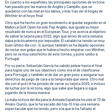
Actualidad
En cuanto a los españoles, las principales opciones de victoria
han pasado por las manos de Anglés y Campillo, que se
Tienda
quedaron con las miel en los labios, y más tras ver el bogey de
Winther en el hoyo final.
Otro que ha hecho un gran movimiento al quedar segundo en el
Mallorca Golf Open ha sido Pep Anglés, que iguala su mejor
resultado de nunca en el European Tour, y se acerca al objetivo
de salvar la tarjeta para 2022, algo que antes de esta semana
daba prácticamente por imposible. El catalán ha tenido un muy
buen último día con -3, aunque también se ha dejado opciones
de restar ese golpe que le hubiera hecho empatar con Winther,
pero se va muy satisfecho de este torneo, y pone rumbo a
Portugal.
Por su parte, Sebastián García ha sabido pelear hasta el final
para lograr uno de sus objetivos como era el de clasificarse
para Portugal, y también el de dar un gran paso a asegurar sus
derechos de juego de cara a la temporada que viene. Otro mal
día con el putt le ha privado de cerrar su tarjeta 2022, e incluso
de luchar por la victoria, algo que sabe que llegará si sigue
jugando de la misma manera.
La mala noticia del día para la Armada Española ha sido el 73 de
Álvaro Quirós, que le ha sacado del top-10 tras una semana
espectacular que ha tenido, pero a la que le ha faltado el