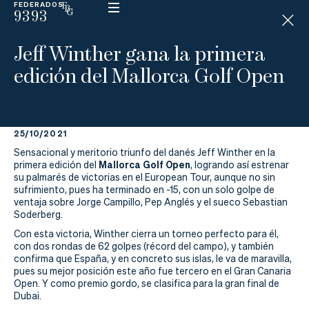
FEDERADOS
9393
ESP
H
Á
Jeff Winther gana la primera
N
D
edición del Mallorca Golf Open
I
C
A
P
25/10/2021
Sensacional y meritorio triunfo del danés Jeff Winther en la
La
Mallorca Golf Open
primera edición del
, logrando así estrenar
su palmarés de victorias en el European Tour, aunque no sin
Federación
sufrimiento, pues ha terminado en -15, con un solo golpe de
ventaja sobre Jorge Campillo, Pep Anglés y el sueco Sebastian
Soderberg.
Federarse
Con esta victoria, Winther cierra un torneo perfecto para él,
con dos rondas de 62 golpes (récord del campo), y también
Jugar
confirma que España, y en concreto sus islas, le va de maravilla,
pues su mejor posición este año fue tercero en el Gran Canaria
Aprender
Open. Y como premio gordo, se clasifica para la gran final de
Dubai.