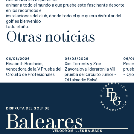
animar a todo el mundo a que pruebe este fascinante deporte
en los recorridos e
instalaciones del club, donde todo el que quiera disfrutar del
golf es bienvenido
todo el año.
Otras noticias
06/08/2026
06/08/2026
06/0
Elisabeth Borsheim,
Xim Torrents y Zoe
Reser
vencedora de la V Prueba del
Zavoralova lideraron la VIII
prueb
Circuito de Profesionales
prueba del Circuito Junior –
– Qr
Oftalmedic Salvà
Baleares
DISFRUTA DEL GOLF DE
VELÒDROM ILLES BALEARS