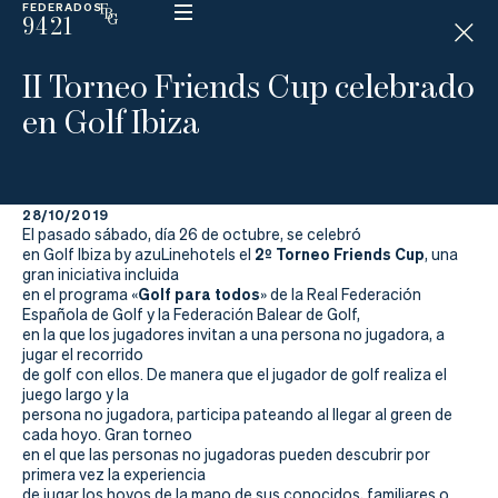
FEDERADOS
9421
ESP
H
Á
II Torneo Friends Cup celebrado
N
D
en Golf Ibiza
I
C
A
P
28/10/2019
El pasado sábado, día 26 de octubre, se celebró
La
2º Torneo Friends Cup
en Golf Ibiza by azuLinehotels el
, una
gran iniciativa incluida
Golf para todos
en el programa «
» de la Real Federación
Federación
Española de Golf y la Federación Balear de Golf,
en la que los jugadores invitan a una persona no jugadora, a
Federarse
jugar el recorrido
de golf con ellos. De manera que el jugador de golf realiza el
juego largo y la
Jugar
persona no jugadora, participa pateando al llegar al green de
cada hoyo. Gran torneo
Aprender
en el que las personas no jugadoras pueden descubrir por
primera vez la experiencia
de jugar los hoyos de la mano de sus conocidos, familiares o