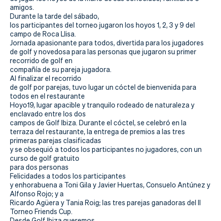
Actualidad
amigos.
Durante la tarde del sábado,
Tienda
los participantes del torneo jugaron los hoyos 1, 2, 3 y 9 del
campo de Roca Llisa.
Jornada apasionante para todos, divertida para los jugadores
de golf y novedosa para las personas que jugaron su primer
recorrido de golf en
compañía de su pareja jugadora.
Al finalizar el recorrido
de golf por parejas, tuvo lugar un cóctel de bienvenida para
todos en el restaurante
Hoyo19, lugar apacible y tranquilo rodeado de naturaleza y
enclavado entre los dos
campos de Golf Ibiza.
Durante el cóctel, se celebró en la
terraza del restaurante, la entrega de premios a las tres
primeras parejas clasificadas
y se obsequió a todos los participantes no jugadores, con un
curso de golf gratuito
para dos personas
Felicidades a todos los participantes
y enhorabuena a Toni Gila y Javier Huertas, Consuelo Antúnez y
Alfonso Rojo; y a
Ricardo Agüera y Tania Roig; las tres parejas ganadoras del II
Torneo Friends Cup.
Desde Golf Ibiza queremos