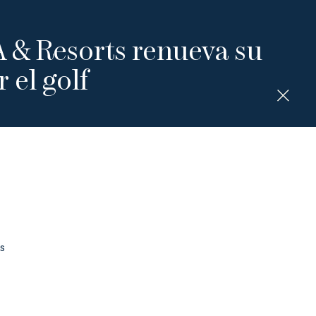
 & Resorts renueva su
 el golf
es