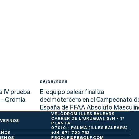
06/08/2026
a IV prueba
El equipo balear finaliza
 – Qromia
decimotercero en el Campeonato d
España de FFAA Absoluto Masculin
VELÒDROM ILLES BALEARS
CARRER DE L'URUGUAI, S/N - 1ª
 VERNOS
PLANTA
07010 - PALMA (ILLES BALEARS)
ANOS
+34 971 722 753
BENOS
FBGOLF@FBGOLF.COM