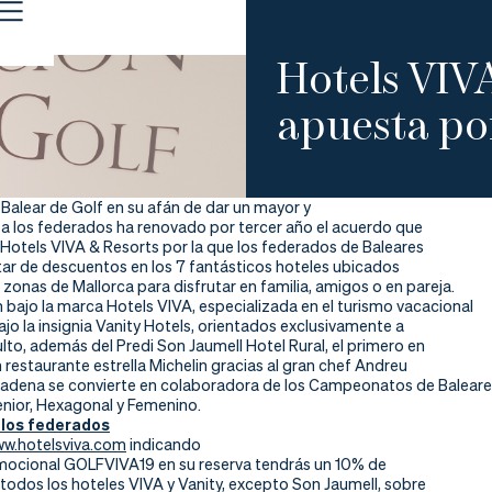
Hotels VIVA
apuesta por
Balear de Golf en su afán de dar un mayor y
 a los federados ha renovado por tercer año el acuerdo que
Hotels VIVA & Resorts por la que los federados de Baleares
tar de descuentos en los 7 fantásticos hoteles ubicados
 zonas de Mallorca para disfrutar en familia, amigos o en pareja.
bajo la marca Hotels VIVA, especializada en el turismo vacacional
bajo la insignia Vanity Hotels, orientados exclusivamente a
lto, además del Predi Son Jaumell Hotel Rural, el primero en
restaurante estrella Michelin gracias al gran chef Andreu
cadena se convierte en colaboradora de los Campeonatos de Balear
Senior, Hexagonal y Femenino.
los federados
w.hotelsviva.com
indicando
mocional GOLFVIVA19 en su reserva tendrás un 10% de
todos los hoteles VIVA y Vanity, excepto Son Jaumell, sobre