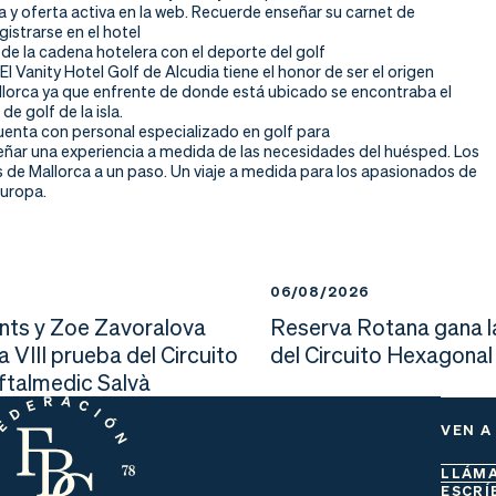
fa y oferta activa en la web. Recuerde enseñar su carnet de
gistrarse en el hotel
 de la cadena hotelera con el deporte del golf
 El Vanity Hotel Golf de Alcudia tiene el honor de ser el origen
allorca ya que enfrente de donde está ubicado se encontraba el
e golf de la isla.
uenta con personal especializado en golf para
señar una experiencia a medida de las necesidades del huésped. Los
 de Mallorca a un paso. Un viaje a medida para los apasionados de
Europa.
6
06/08/2026
nts y Zoe Zavoralova
Reserva Rotana gana l
la VIII prueba del Circuito
del Circuito Hexagonal
Oftalmedic Salvà
VEN A
LLÁM
ESCRÍ