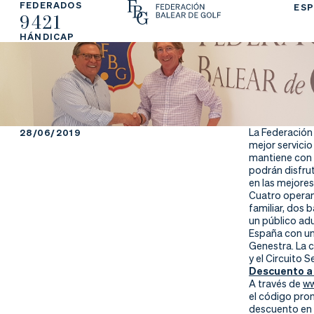
FEDERADOS
ESP
9421
La
Fe
Ju
HÁNDICAP
Fe
de
ga
de
ra
r
ra
rs
La Federación 
28/06/2019
mejor servicio
ci
e
mantiene con 
podrán disfru
en las mejores
ón
Cuatro operan 
familiar, dos 
un público adu
España con un 
Genestra. La 
Ap
Ac
Ti
y el Circuito 
Descuento a 
re
tu
en
A través de
ww
el código pro
descuento en 