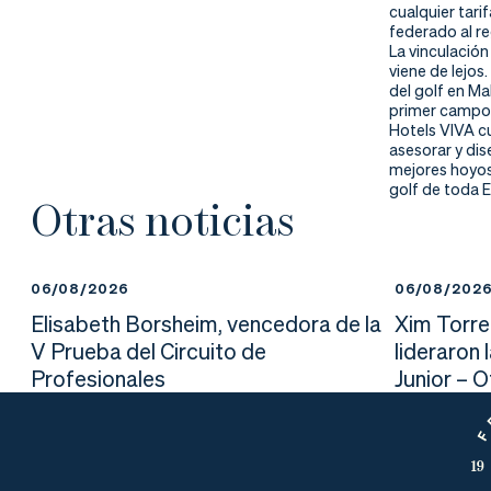
nd
ali
da
cualquier tari
federado al re
La vinculación
er
da
viene de lejos.
del golf en M
d
primer campo d
Hotels VIVA c
asesorar y di
mejores hoyos
golf de toda 
Otras noticias
06/08/2026
06/08/202
Elisabeth Borsheim, vencedora de la
Xim Torre
V Prueba del Circuito de
lideraron 
Profesionales
Junior – 