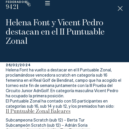
FEDERADOS
9421
ESP
H
Á
Helena Font y Vicent Pedro
N
D
destacan en el II Puntuable
I
C
Zonal
A
P
26/02/2024
La
Helena Font ha vuelto a destacar en el II Puntuable Zonal,
proclamándose vencedora scratch en categoría sub 16
Federación
femenina en el Real Golf de Bendinat, campo que ha acogido el
torneo este fin de semana juntamente con la III Prueba del
Circuito Junior AdnGolf. En categoría masculina Vicent Pedro
Federarse
ha ocupado la primera posición.
El Puntuable Zonal ha contado con 55 participantes en
Jugar
categorías sub 16, sub 14 y sub 12, y los premiados han sido:
II Puntuable Zonal Baleares
Aprender
Subcampeona Scratch (sub 12) – Berta Tur
Subcampeón Scratch (sub 12) – Adrián Soria