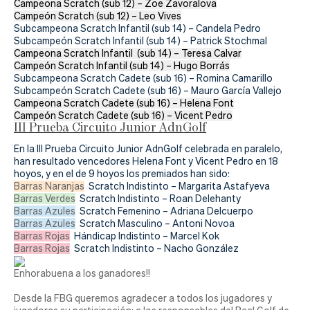
Actualidad
Campeona Scratch (sub 12) – Zoe Zavoralova
Campeón Scratch (sub 12) – Leo Vives
Subcampeona Scratch Infantil (sub 14) – Candela Pedro
Tienda
Subcampeón Scratch Infantil (sub 14) – Patrick Stochmal
Campeona Scratch Infantil (sub 14) – Teresa Calvar
Campeón Scratch Infantil (sub 14) – Hugo Borrás
Subcampeona Scratch Cadete (sub 16) – Romina Camarillo
Subcampeón Scratch Cadete (sub 16) – Mauro García Vallejo
Campeona Scratch Cadete (sub 16) – Helena Font
Campeón Scratch Cadete (sub 16) – Vicent Pedro
III Prueba Circuito Junior AdnGolf
En la III Prueba Circuito Junior AdnGolf celebrada en paralelo,
han resultado vencedores Helena Font y Vicent Pedro en 18
hoyos, y en el de 9 hoyos los premiados han sido:
Barras Naranjas
Scratch Indistinto – Margarita Astafyeva
Barras Verdes
Scratch Indistinto – Roan Delehanty
Barras Azules
Scratch Femenino – Adriana Delcuerpo
Barras Azules
Scratch Masculino – Antoni Novoa
Barras Rojas
Hándicap Indistinto – Marcel Kok
Barras Rojas
Scratch Indistinto – Nacho González
Enhorabuena a los ganadores!!
Desde la FBG queremos agradecer a todos los jugadores y