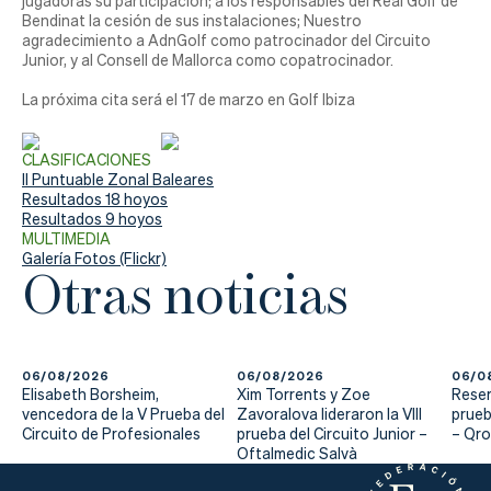
jugadoras su participación; a los responsables del Real Golf de
Bendinat la cesión de sus instalaciones; Nuestro
agradecimiento a AdnGolf como patrocinador del Circuito
Junior, y al Consell de Mallorca como copatrocinador.
La próxima cita será el 17 de marzo en Golf Ibiza
CLASIFICACIONES
II Puntuable Zonal Baleares
Resultados 18 hoyos
Resultados 9 hoyos
MULTIMEDIA
Galería Fotos (Flickr)
Otras noticias
06/08/2026
06/08/2026
06/0
Elisabeth Borsheim,
Xim Torrents y Zoe
Reser
vencedora de la V Prueba del
Zavoralova lideraron la VIII
prueb
Circuito de Profesionales
prueba del Circuito Junior –
– Qr
Oftalmedic Salvà