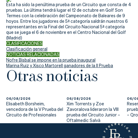
Actualidad
Ésta ha sido la penúltima prueba de un Circuito que consta de 4
pruebas. La última tendrá lugar el 12 de octubre en Golf Son
Tienda
Termes con la celebración del Campeonato de Baleares de 9
hoyos. Entre los jugadores de 5ª categoría saldrán nuestros 6
representantes en la Final del Circuito Nacional 5ª categoría
que se juega el 6 de noviembre en el Centro Nacional del Golf
(Madrid)
CLASIFICACIONES
Clasificación general
NOTICIAS RELACIONADAS
Nofre Bisbal se impone en la prueba inaugural
Marina Ruiz y Xisco Martorell ganadores de la II Prueba
Otras noticias
06/08/2026
06/08/2026
06/0
Elisabeth Borsheim,
Xim Torrents y Zoe
Reser
vencedora de la V Prueba del
Zavoralova lideraron la VIII
prueb
Circuito de Profesionales
prueba del Circuito Junior –
– Qr
Oftalmedic Salvà