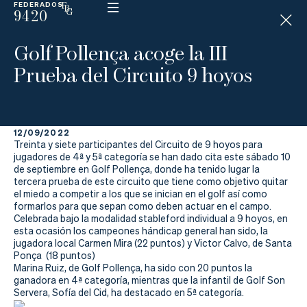
FEDERADOS
9420
ESP
H
Á
Golf Pollença acoge la III
N
D
Prueba del Circuito 9 hoyos
I
C
A
P
12/09/2022
Treinta y siete participantes del Circuito de 9 hoyos para
La
jugadores de 4ª y 5ª categoría se han dado cita este sábado 10
de septiembre en Golf Pollença, donde ha tenido lugar la
tercera prueba de este circuito que tiene como objetivo quitar
Federación
el miedo a competir a los que se inician en el golf así como
formarlos para que sepan como deben actuar en el campo.
Federarse
Celebrada bajo la modalidad stableford individual a 9 hoyos, en
esta ocasión los campeones hándicap general han sido, la
jugadora local Carmen Mira (22 puntos) y Victor Calvo, de Santa
Jugar
Ponça (18 puntos)
Marina Ruiz, de Golf Pollença, ha sido con 20 puntos la
Aprender
ganadora en 4ª categoría, mientras que la infantil de Golf Son
Servera, Sofía del Cid, ha destacado en 5ª categoría.