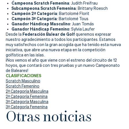
Actualidad
Campeona Scratch Femenina
: Judith Freifrau
Subcampeona Scratch Femenina
: Brittany Roesch
Tienda
Campeón 2ª Categoría
: Bartolomé Florit
Campeón 3ª Categoría
: Bartolomé Tous
Ganador Hándicap Masculino
: Juan Tomás
Ganador Hándicap Femenino
: Sylvia Laufer
Federación Balear de Golf
Desde la
queremos expresar
nuestro agradecimiento a todos los participantes. Estamos
muy satisfechos con la gran acogida que ha tenido esta nueva
iniciativa, que abre una nueva etapa en la competición
golfística en las islas.
¡Nos vemos el año que viene con el estreno del circuito de 12
hoyos, que contará con tres pruebas y un nuevo Campeonato
de Baleares!
CLASIFICACIONES
Scratch Masculino
Scratch Femenino
2ª Categoría Masculina
2ª Categoría Femenina
3ª Categoría Masculina
3ª Categoría Femenina
Otras noticias