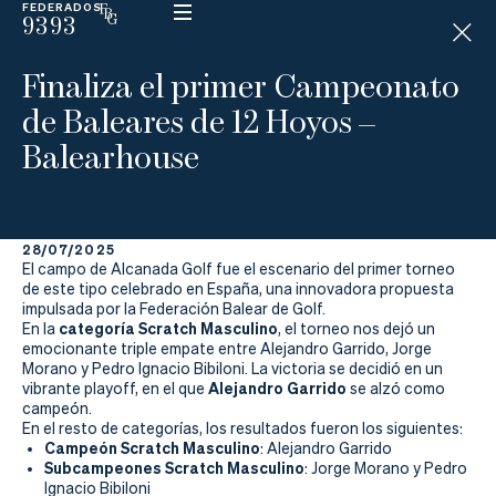
FEDERADOS
9393
ESP
H
Á
Finaliza el primer Campeonato
N
D
de Baleares de 12 Hoyos –
I
C
Balearhouse
A
P
28/07/2025
La
El campo de Alcanada Golf fue el escenario del primer torneo
de este tipo celebrado en España, una innovadora propuesta
Federación
impulsada por la Federación Balear de Golf.
categoría Scratch Masculino
En la
, el torneo nos dejó un
emocionante triple empate entre Alejandro Garrido, Jorge
Federarse
Morano y Pedro Ignacio Bibiloni. La victoria se decidió en un
Alejandro Garrido
vibrante playoff, en el que
se alzó como
Jugar
campeón.
En el resto de categorías, los resultados fueron los siguientes:
Aprender
Campeón Scratch Masculino
: Alejandro Garrido
Subcampeones Scratch Masculino
: Jorge Morano y Pedro
Ignacio Bibiloni