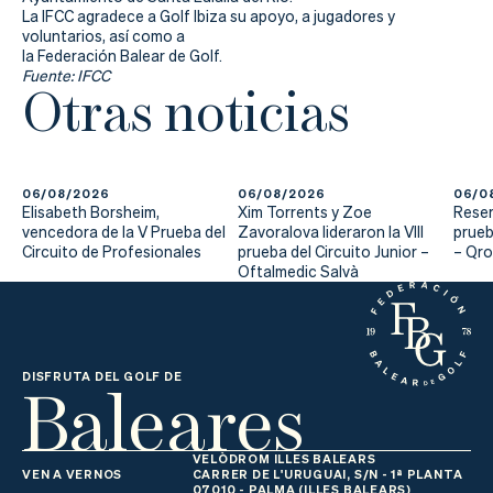
La IFCC agradece a Golf Ibiza su apoyo, a jugadores y
voluntarios, así como a
la Federación Balear de Golf.
Fuente: IFCC
Otras noticias
06/08/2026
06/08/2026
06/0
Elisabeth Borsheim,
Xim Torrents y Zoe
Reser
vencedora de la V Prueba del
Zavoralova lideraron la VIII
prueb
Circuito de Profesionales
prueba del Circuito Junior –
– Qr
Oftalmedic Salvà
Baleares
DISFRUTA DEL GOLF DE
VELÒDROM ILLES BALEARS
VEN A VERNOS
CARRER DE L'URUGUAI, S/N - 1ª PLANTA
07010 - PALMA (ILLES BALEARS)