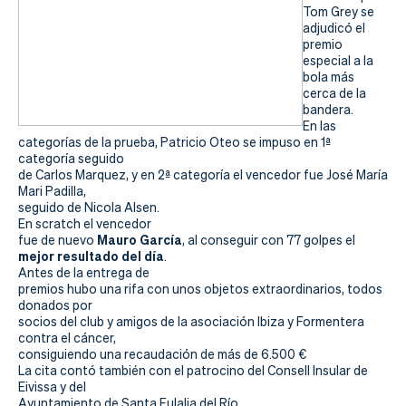
Tom Grey se
adjudicó el
premio
especial a la
bola más
cerca de la
bandera.
En las
categorías de la prueba, Patricio Oteo se impuso en 1ª
categoría seguido
de Carlos Marquez, y en 2ª categoría el vencedor fue José María
Mari Padilla,
seguido de Nicola Alsen.
En scratch el vencedor
Mauro García
fue de nuevo
, al conseguir con 77 golpes el
mejor resultado del día
.
Antes de la entrega de
premios hubo una rifa con unos objetos extraordinarios, todos
donados por
socios del club y amigos de la asociación Ibiza y Formentera
contra el cáncer,
consiguiendo una recaudación de más de 6.500 €
La cita contó también con el patrocino del Consell Insular de
Eivissa y del
Ayuntamiento de Santa Eulalia del Río.