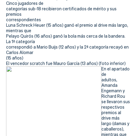
Actualidad
Cinco jugadores de
categorías sub-18 recibieron certificados de mérito y sus
Tienda
premios
correspondientes
Luna Schreck Heuer (15 años) ganó el premio al drive más largo,
mientras que
Pelayo Quirós (16 años) ganó la bola más cerca de la bandera.
La 1ª categoría
correspondió a Mario Buijs (12 años) y la 2ª categoría recayó en
Carlos Alomar
(15 años)
El vencedor scratch fue Mauro García (13 años) (foto inferior)
En el apartado
de
adultos,
Amanda
Engemann y
Richard Rou
se llevaron sus
respectivos
premios al
drive más
largo (damas y
caballeros),
mientras que