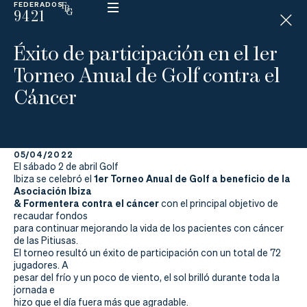
FEDERADOS
9421
ESP
H
Á
Éxito de participación en el 1er
N
D
Torneo Anual de Golf contra el
I
C
Cáncer
A
P
05/04/2022
La
El sábado 2 de abril Golf
1er Torneo Anual de Golf a beneficio de la
Ibiza se celebró el
Federación
Asociación Ibiza
& Formentera contra el cáncer
con el principal objetivo de
recaudar fondos
Federarse
para continuar mejorando la vida de los pacientes con cáncer
de las Pitiusas.
Jugar
El torneo resultó un éxito de participación con un total de 72
jugadores. A
Aprender
pesar del frío y un poco de viento, el sol brilló durante toda la
jornada e
hizo que el día fuera más que agradable.