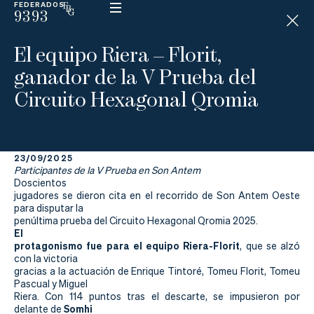
FEDERADOS
9393
ESP
H
Á
El equipo Riera – Florit,
N
D
ganador de la V Prueba del
I
C
Circuito Hexagonal Qromia
A
P
23/09/2025
La
Participantes de la V Prueba en Son Antem
Doscientos
Federación
jugadores se dieron cita en el recorrido de Son Antem Oeste
para disputar la
penúltima prueba del Circuito Hexagonal Qromia 2025.
Federarse
El
protagonismo fue para el equipo Riera-Florit
, que se alzó
Jugar
con la victoria
gracias a la actuación de Enrique Tintoré, Tomeu Florit, Tomeu
Aprender
Pascual y Miguel
Riera. Con 114 puntos tras el descarte, se impusieron por
Somhi
delante de