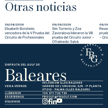
Otras noticias
06/08/2026
06/08/2026
06/0
Elisabeth Borsheim,
Xim Torrents y Zoe
Reser
vencedora de la V Prueba del
Zavoralova lideraron la VIII
prueb
Circuito de Profesionales
prueba del Circuito Junior –
– Qr
Oftalmedic Salvà
Baleares
DISFRUTA DEL GOLF DE
VELÒDROM ILLES BALEARS
VEN A VERNOS
CARRER DE L'URUGUAI, S/N - 1ª PLANTA
07010 - PALMA (ILLES BALEARS)
LLÁMANOS
+34 971 722 753
ESCRÍBENOS
FBGOLF@FBGOLF.COM
SÍGUENOS