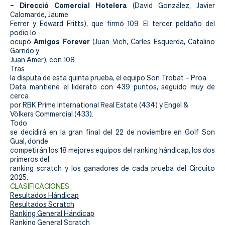
Actualidad
– Direcció Comercial Hotelera
(David González, Javier
Calomarde, Jaume
Tienda
Ferrer y Edward Fritts), que firmó 109. El tercer peldaño del
podio lo
Amigos Forever
ocupó
(Juan Vich, Carles Esquerda, Catalino
Garrido y
Juan Amer), con 108.
Tras
la disputa de esta quinta prueba, el equipo Son Trobat – Proa
Data mantiene el liderato con 439 puntos, seguido muy de
cerca
por RBK Prime International Real Estate (434) y Engel &
Völkers Commercial (433).
Todo
se decidirá en la gran final del 22 de noviembre en Golf Son
Gual, donde
competirán los 18 mejores equipos del ranking hándicap, los dos
primeros del
ranking scratch y los ganadores de cada prueba del Circuito
2025.
CLASIFICACIONES
Resultados Hándicap
Resultados Scratch
Ranking General Hándicap
Ranking General Scratch