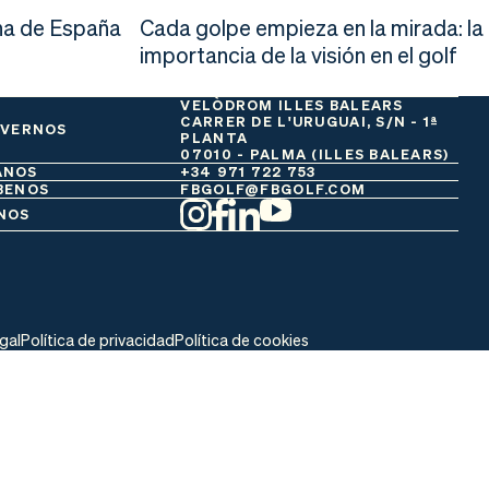
a de España
Cada golpe empieza en la mirada: la
importancia de la visión en el golf
VELÒDROM ILLES BALEARS
CARRER DE L'URUGUAI, S/N - 1ª
 VERNOS
PLANTA
07010 - PALMA (ILLES BALEARS)
ANOS
+34 971 722 753
BENOS
FBGOLF@FBGOLF.COM
NOS
egal
Política de privacidad
Política de cookies