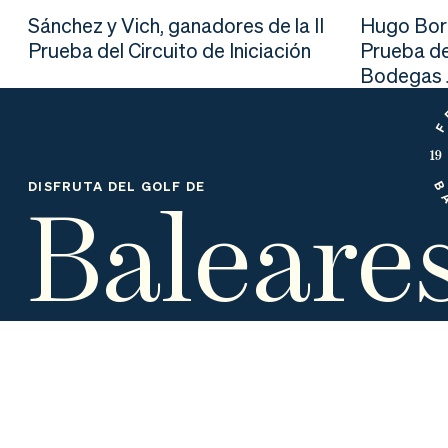
nd
ali
da
Sánchez y Vich, ganadores de la II
Hugo Borr
Prueba del Circuito de Iniciación
Prueba de
er
da
Bodegas J
d
Baleare
DISFRUTA DEL GOLF DE