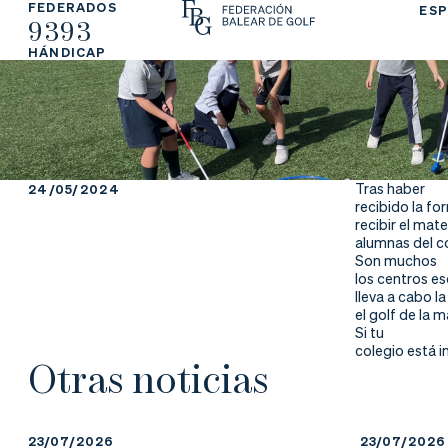
FEDERADOS
ESP
9393
La
Fe
Ju
HÁNDICAP
Fe
de
ga
de
ra
r
ra
rs
Tras haber
24/05/2024
recibido la fo
ci
e
recibir el mate
alumnas del co
Son muchos
ón
los centros e
lleva a cabo l
el golf de la 
Si tu
colegio está 
Ap
Ac
Ti
Otras noticias
re
tu
en
23/07/2026
23/07/2026