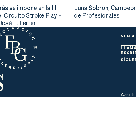
ás se impone en la III
Luna Sobrón, Campeon
l Circuito Stroke Play –
de Profesionales
osé L. Ferrer
VEN A
LLÁM
ESCRÍ
s
SÍGUE
Aviso l