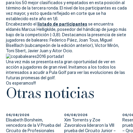
para los 50 mejor clasificados y empatados en esta posición al
término de la tercera ronda. El nivel de los participantes es cada
vez mayor, y esto queda reflejado en corte que se ha
establecido este año en 1,6.
listado de participantes
Encabezando el
se encuentra
eldanés Marcus Helligkilde, poseedor del hándicap de juego más
bajo de la competición (-3,8). Destacamos la presencia de siete
jugadores de baleares: Federico Páez, Joan Tous, Miguel
Biselllach (subcampeón de la edición anterior), Victor Mirón,
Toni Sbert, Javier Juan y Aitor Ocio.
Una vez más se presenta esta gran oportunidad de ver en
acción a jugadores de gran nivel. Invitamos a los todos los
interesados a acudir a Pula Golf para ver las evoluciones de las
futuras promesas del golf.
Os esperamos!!!
Otras noticias
06/08/2026
06/08/2026
06/0
Elisabeth Borsheim,
Xim Torrents y Zoe
Reser
vencedora de la V Prueba del
Zavoralova lideraron la VIII
prueb
Circuito de Profesionales
prueba del Circuito Junior –
– Qr