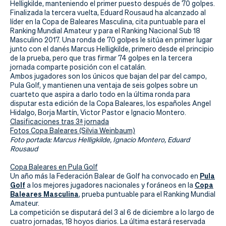
Actualidad
Helligkilde, manteniendo el primer puesto después de 70 golpes.
Finalizada la tercera vuelta, Eduard Rousaud ha alcanzado al
líder en la Copa de Baleares Masculina, cita puntuable para el
Tienda
Ranking Mundial Amateur y para el Ranking Nacional Sub 18
Masculino 2017. Una ronda de 70 golpes le sitúa en primer lugar
junto con el danés Marcus Helligkilde, primero desde el principio
de la prueba, pero que tras firmar 74 golpes en la tercera
jornada comparte posición con el catalán.
Ambos jugadores son los únicos que bajan del par del campo,
Pula Golf, y mantienen una ventaja de seis golpes sobre un
cuarteto que aspira a darlo todo en la última ronda para
disputar esta edición de la Copa Baleares, los españoles Angel
Hidalgo, Borja Martín, Victor Pastor e Ignacio Montero.
Clasificaciones tras 3ª jornada
Fotos Copa Baleares (Silvia Weinbaum)
Foto portada: Marcus Helligkilde, Ignacio Montero, Eduard
Rousaud
Copa Baleares en Pula Golf
Pula
Un año más la Federación Balear de Golf ha convocado en
Golf
Copa
a los mejores jugadores nacionales y foráneos en la
Baleares Masculina
, prueba puntuable para el Ranking Mundial
Amateur.
La competición se disputará del 3 al 6 de diciembre a lo largo de
cuatro jornadas, 18 hoyos diarios. La última estará reservada