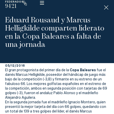
FEDERADOS
9421
ESP
H
Á
Eduard Rousaud y Marcus
N
D
Helligkilde comparten liderato
I
C
en la Copa Baleares a falta de
A
P
una jornada
La
05/12/2016
Federación
Copa Baleares
El gran protagonista del primer día de la
fue el
danés Marcus Helligkilde, poseedor del hándicap de juego más
bajo de la competición (-3,8) y firmante en su estreno de un
Federarse
fabuloso 66. Los mejores golfistas españoles en el estreno de
la competición, ambos en segunda posición con tarjetas de 69
Jugar
golpes (-3), fueron el andaluz Pablo Alonso y el madrileño
Alejandro Aguilera.
En la segunda jornada fue el madrileño Ignacio Montero, quien
Aprender
presentó la mejor tarjeta del día con 66 golpes, quedando con
un total de 139 a tres golpes del líder, el danés Marcus