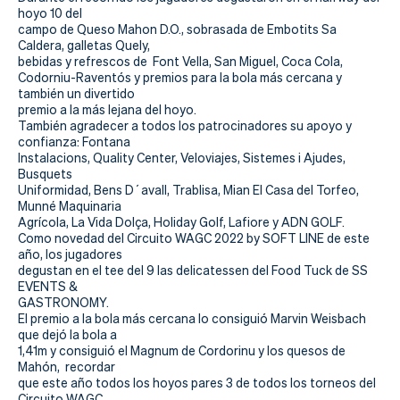
Actualidad
hoyo 10 del
campo de Queso Mahon D.O., sobrasada de Embotits Sa
Tienda
Caldera, galletas Quely,
bebidas y refrescos de Font Vella, San Miguel, Coca Cola,
Codorniu-Raventós y premios para la bola más cercana y
también un divertido
premio a la más lejana del hoyo.
También agradecer a todos los patrocinadores su apoyo y
confianza: Fontana
Instalacions, Quality Center, Veloviajes, Sistemes i Ajudes,
Busquets
Uniformidad, Bens D´avall, Trablisa, Mian El Casa del Torfeo,
Munné Maquinaria
Agrícola, La Vida Dolça, Holiday Golf, Lafiore y ADN GOLF.
Como novedad del Circuito WAGC 2022 by SOFT LINE de este
año, los jugadores
degustan en el tee del 9 las delicatessen del Food Tuck de SS
EVENTS &
GASTRONOMY.
El premio a la bola más cercana lo consiguió Marvin Weisbach
que dejó la bola a
1,41m y consiguió el Magnum de Cordorinu y los quesos de
Mahón, recordar
que este año todos los hoyos pares 3 de todos los torneos del
Circuito WAGC