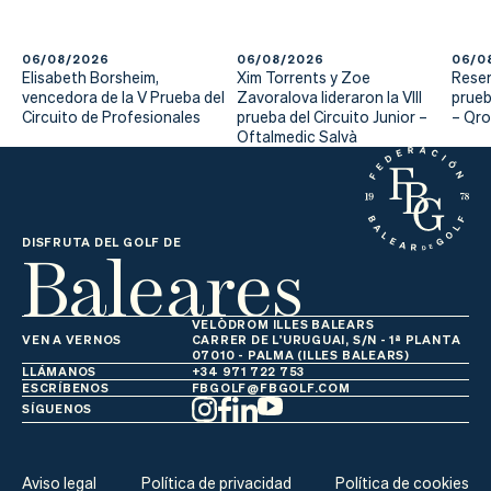
06/08/2026
06/08/2026
06/0
Elisabeth Borsheim,
Xim Torrents y Zoe
Reser
vencedora de la V Prueba del
Zavoralova lideraron la VIII
prueb
Circuito de Profesionales
prueba del Circuito Junior –
– Qr
Oftalmedic Salvà
Baleares
DISFRUTA DEL GOLF DE
VELÒDROM ILLES BALEARS
VEN A VERNOS
CARRER DE L'URUGUAI, S/N - 1ª PLANTA
07010 - PALMA (ILLES BALEARS)
LLÁMANOS
+34 971 722 753
ESCRÍBENOS
FBGOLF@FBGOLF.COM
SÍGUENOS
Aviso legal
Política de privacidad
Política de cookies