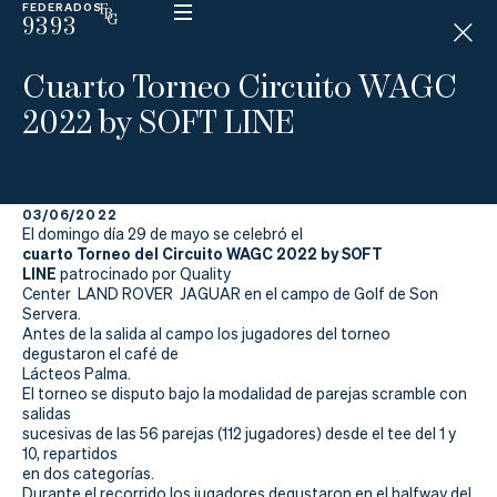
FEDERADOS
9393
ESP
H
Á
Cuarto Torneo Circuito WAGC
N
D
2022 by SOFT LINE
I
C
A
P
03/06/2022
El domingo día 29 de mayo se celebró el
cuarto Torneo del Circuito WAGC 2022 by SOFT
La
LINE
patrocinado por Quality
Center LAND ROVER JAGUAR en el campo de Golf de Son
Federación
Servera.
Antes de la salida al campo los jugadores del torneo
Federarse
degustaron el café de
Lácteos Palma.
El torneo se disputo bajo la modalidad de parejas scramble con
Jugar
salidas
sucesivas de las 56 parejas (112 jugadores) desde el tee del 1 y
Aprender
10, repartidos
en dos categorías.
Durante el recorrido los jugadores degustaron en el halfway del