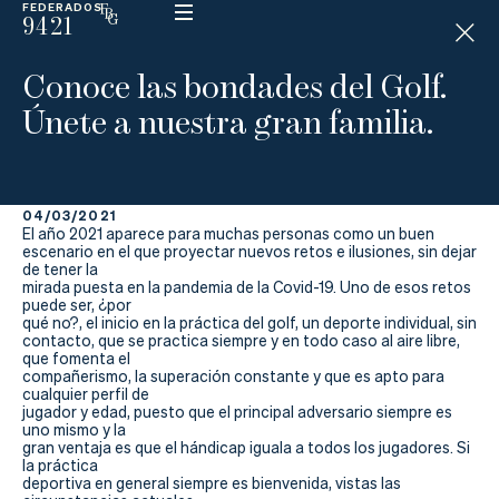
FEDERADOS
9421
ESP
H
Á
Conoce las bondades del Golf.
N
D
Únete a nuestra gran familia.
I
C
A
P
04/03/2021
El año 2021 aparece para muchas personas como un buen
escenario en el que proyectar nuevos retos e ilusiones, sin dejar
La
de tener la
mirada puesta en la pandemia de la Covid-19. Uno de esos retos
Federación
puede ser, ¿por
qué no?, el inicio en la práctica del golf, un deporte individual, sin
contacto, que se practica siempre y en todo caso al aire libre,
Federarse
que fomenta el
compañerismo, la superación constante y que es apto para
cualquier perfil de
Jugar
jugador y edad, puesto que el principal adversario siempre es
uno mismo y la
gran ventaja es que el hándicap iguala a todos los jugadores. Si
Aprender
la práctica
deportiva en general siempre es bienvenida, vistas las