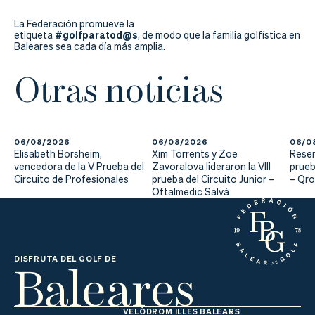
La Federación promueve la
#golfparatod@s
etiqueta
, de modo que la familia golfística en
Baleares sea cada día más amplia.
Otras noticias
06/08/2026
06/08/2026
06/0
Elisabeth Borsheim,
Xim Torrents y Zoe
Reser
vencedora de la V Prueba del
Zavoralova lideraron la VIII
prueb
Circuito de Profesionales
prueba del Circuito Junior –
– Qr
Oftalmedic Salvà
Baleares
DISFRUTA DEL GOLF DE
VELÒDROM ILLES BALEARS