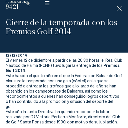
FEDERADOS
9421
ESP
H
Á
Cierre de la temporada con los
N
D
Premios Golf 2014
I
C
A
P
12/12/2014
El viernes 12 de diciembre a partir de las 20:30 horas, el Real Club
La
Premios
Náutico de Palma (RCNP) tuvo lugar la entrega de los
Golf 2014
.
Este ha sido el quinto año en el que la Federación Balear de Golf
Federación
clausura la temporada con una gala (cóctel) en la que se
procedió a entregar los trofeos que a lo largo del año se han
Federarse
obtenido en los campeonatos de Baleares, así como los
reconocimientos a quienes han conseguido logros deportivos
o han contribuido a la promoción y difusión del deporte del
Jugar
golf.
Este año la Junta Directiva ha querido reconocer la labor
Aprender
realizada por Dª Victoria Pertierra Monforte, directora del Club
de Golf Santa Ponsa desde 1990, con motivo de su jubilación.