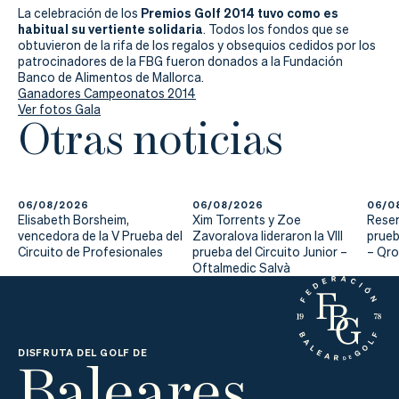
Actualidad
Premios Golf 2014 tuvo como es
La celebración de los
habitual su vertiente solidaria
. Todos los fondos que se
Tienda
obtuvieron de la rifa de los regalos y obsequios cedidos por los
patrocinadores de la FBG fueron donados a la Fundación
Banco de Alimentos de Mallorca.
Ganadores Campeonatos 2014
Ver fotos Gala
Otras noticias
06/08/2026
06/08/2026
06/0
Elisabeth Borsheim,
Xim Torrents y Zoe
Reser
vencedora de la V Prueba del
Zavoralova lideraron la VIII
prueb
Circuito de Profesionales
prueba del Circuito Junior –
– Qr
Oftalmedic Salvà
Baleares
DISFRUTA DEL GOLF DE