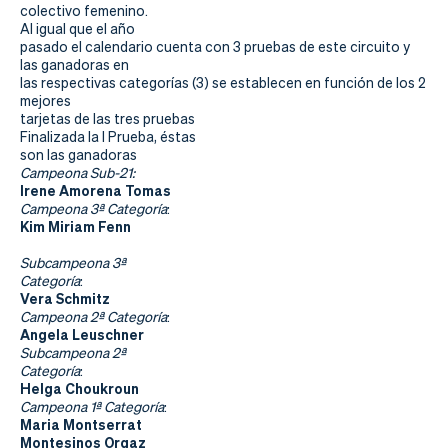
Actualidad
colectivo femenino.
Al igual que el año
Tienda
pasado el calendario cuenta con 3 pruebas de este circuito y
las ganadoras en
las respectivas categorías (3) se establecen en función de los 2
mejores
tarjetas de las tres pruebas
Finalizada la I Prueba, éstas
son las ganadoras
Campeona Sub-21:
Irene Amorena Tomas
Campeona 3ª Categoría
:
Kim Miriam Fenn
Subcampeona 3ª
Categoría
:
Vera Schmitz
Campeona 2ª Categoría
:
Angela Leuschner
Subcampeona 2ª
Categoría
:
Helga Choukroun
Campeona 1ª Categoría
:
Maria Montserrat
Montesinos Orgaz