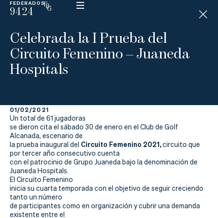
FEDERADOS
9424
ESP
H
Á
Celebrada la I Prueba del
N
D
Circuito Femenino – Juaneda
I
C
Hospitals
A
P
01/02/2021
La
Un total de 61 jugadoras
se dieron cita el sábado 30 de enero en el Club de Golf
Federación
Alcanada, escenario de
Circuito Femenino 2021,
la prueba inaugural del
circuito
que
por tercer año consecutivo cuenta
Federarse
con el patrocinio de Grupo Juaneda bajo la denominación de
Juaneda Hospitals.
Jugar
El Circuito Femenino
inicia su cuarta temporada con el objetivo de seguir creciendo
Aprender
tanto un número
de participantes como en organización y cubrir una demanda
existente entre el