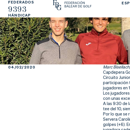
FEDERADOS
ESP
9393
La
Fe
Ju
HÁNDICAP
Fe
de
ga
de
ra
r
ra
rs
ci
e
Marc Bisellach
04/02/2020
Capdepera Gol
ón
Circuito Juni
participación 
jugadores en 1
Los jugadores
con unas exce
Ap
Ac
Ti
A las 9:30 de 
tee del 10, sie
Por lo que se 
re
tu
en
Servera Carol
golpes (+6). E
jugadora cadet