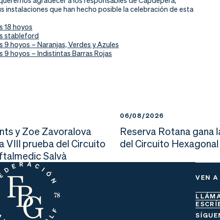
queremos agradecer a los responsables de Capdepera,
us instalaciones que han hecho posible la celebración de esta
s 18 hoyos
s stableford
s 9 hoyos – Naranjas, Verdes y Azules
s 9 hoyos – Indistintas Barras Rojas
6
06/08/2026
nts y Zoe Zavoralova
Reserva Rotana gana l
la VIII prueba del Circuito
del Circuito Hexagonal
Oftalmedic Salvà
VEN A
LLÁM
ESCRÍ
SÍGUE