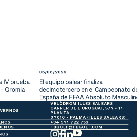
06/08/2026
a IV prueba
El equipo balear finaliza
 – Qromia
decimotercero en el Campeonato d
España de FFAA Absoluto Masculin
VELÒDROM ILLES BALEARS
CARRER DE L'URUGUAI, S/N - 1ª
 VERNOS
PLANTA
07010 - PALMA (ILLES BALEARS)
ANOS
+34 971 722 753
BENOS
FBGOLF@FBGOLF.COM
NOS