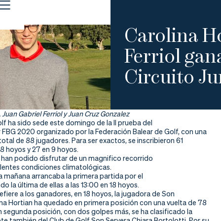
Carolina Ho
Ferriol gan
Circuito J
, Juan Gabriel Ferriol y Juan Cruz Gonzalez
f ha sido sede este domingo de la II prueba del
or FBG 2020 organizado por la Federación Balear de Golf, con una
total de 88 jugadores. Para ser exactos, se inscribieron 61
8 hoyos y 27 en 9 hoyos.
 han podido disfrutar de un magnifico recorrido
lentes condiciones climatológicas.
la mañana arrancaba la primera partida por el
ndo la última de ellas a las 13:00 en 18 hoyos.
refiere a los ganadores, en 18 hoyos, la jugadora de Son
ina Hortian ha quedado en primera posición con una vuelta de 78
n segunda posición, con dos golpes más, se ha clasificado la
e también del Club de Golf Son Servera Chiara Bortolotti. Por su