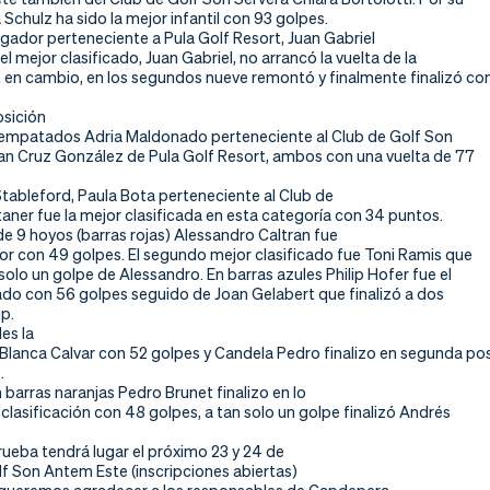
 Schulz ha sido la mejor infantil con 93 golpes.
jugador perteneciente a Pula Golf Resort, Juan Gabriel
 el mejor clasificado, Juan Gabriel, no arrancó la vuelta de la
 en cambio, en los segundos nueve remontó y finalmente finalizó con
sición
mpatados Adria Maldonado perteneciente al Club de Golf Son
an Cruz González de Pula Golf Resort, ambos con una vuelta de 77
tableford, Paula Bota perteneciente al Club de
ner fue la mejor clasificada en esta categoría con 34 puntos.
 de 9 hoyos (barras rojas) Alessandro Caltran fue
dor con 49 golpes. El segundo mejor clasificado fue Toni Ramis que
solo un golpe de Alessandro. En barras azules Philip Hofer fue el
cado con 56 golpes seguido de Joan Gelabert que finalizó a dos
ip.
es la
Blanca Calvar con 52 golpes y Candela Pedro finalizo en segunda po
.
 barras naranjas Pedro Brunet finalizo en lo
 clasificación con 48 golpes, a tan solo un golpe finalizó Andrés
rueba tendrá lugar el próximo 23 y 24 de
f Son Antem Este (inscripciones abiertas)