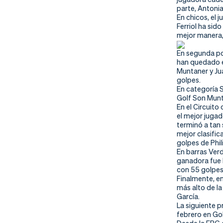
nd
ali
da
parte, Antonia
En chicos, el 
er
da
Ferriol ha sido
mejor manera,
d
En segunda po
han quedado e
Muntaner y Ju
golpes.
En categoría S
Golf Son Munta
En el Circuito
el mejor juga
terminó a tan 
mejor clasifi
golpes de Phil
En barras Verd
ganadora fue 
con 55 golpes
Finalmente, en
más alto de la
García.
La siguiente p
febrero en Gol