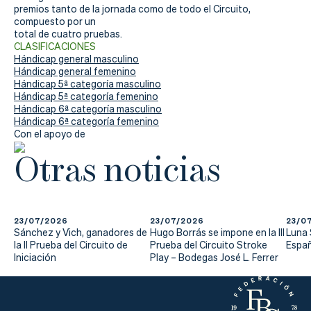
premios tanto de la jornada como de todo el Circuito,
compuesto por un
total de cuatro pruebas.
CLASIFICACIONES
Hándicap general masculino
Hándicap general femenino
Hándicap 5ª categoría masculino
Hándicap 5ª categoría femenino
Hándicap 6ª categoría masculino
Hándicap 6ª categoría femenino
Con el apoyo de
Otras noticias
23/07/2026
23/07/2026
23/0
Sánchez y Vich, ganadores de
Hugo Borrás se impone en la III
Luna
la II Prueba del Circuito de
Prueba del Circuito Stroke
Españ
Iniciación
Play – Bodegas José L. Ferrer