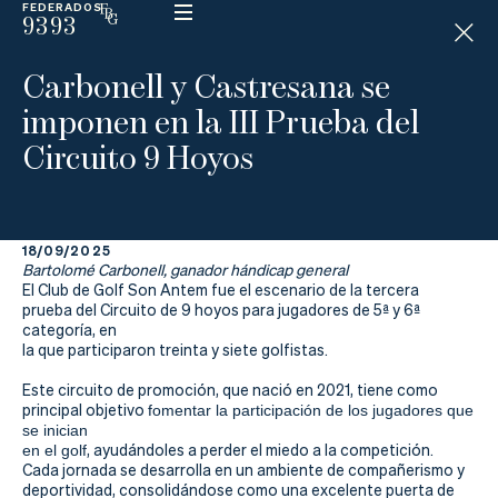
FEDERADOS
9393
ESP
H
Á
Carbonell y Castresana se
N
D
imponen en la III Prueba del
I
C
Circuito 9 Hoyos
A
P
18/09/2025
La
Bartolomé Carbonell, ganador hándicap general
El Club de Golf Son Antem fue el escenario de la tercera
Federación
prueba del Circuito de 9 hoyos para jugadores de 5ª y 6ª
categoría, en
la que participaron treinta y siete golfistas.
Federarse
Este circuito de promoción, que nació en 2021, tiene como
Jugar
principal objetivo
fomentar la participación de los jugadores que
se inician
Aprender
en el golf
, ayudándoles a perder el miedo a la competición.
Cada jornada se desarrolla en un ambiente de compañerismo y
deportividad, consolidándose como una excelente puerta de