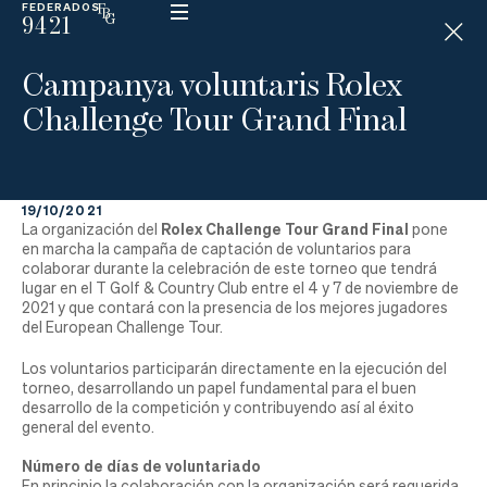
FEDERADOS
9421
ESP
H
Á
Campanya voluntaris Rolex
N
D
Challenge Tour Grand Final
I
C
A
P
19/10/2021
Rolex Challenge Tour Gr
and Final
La organización del
pone
La
en marcha la campaña de captación de voluntarios para
colaborar durante la celebración de este torneo que tendrá
lugar en el T Golf & Country Club entre el 4 y 7 de noviembre de
Federación
2021 y que contará con la presencia de los mejores jugadores
del European Challenge Tour.
Federarse
Los voluntarios participarán directamente en la ejecución del
torneo, desarrollando un papel fundamental para el buen
Jugar
desarrollo de la competición y contribuyendo así al éxito
general del evento.
Aprender
Número de días de voluntariado
En principio la colaboración con la organización
será requerida