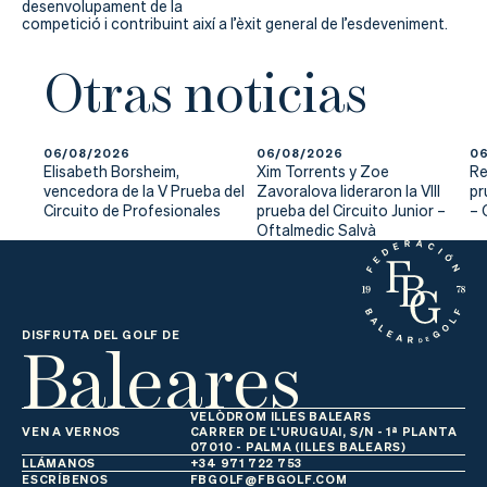
desenvolupament de la
competició i contribuint així a l’èxit general de l’esdeveniment.
Otras noticias
06/08/2026
06/08/2026
06
Elisabeth Borsheim,
Xim Torrents y Zoe
Re
vencedora de la V Prueba del
Zavoralova lideraron la VIII
pr
Circuito de Profesionales
prueba del Circuito Junior –
– 
Oftalmedic Salvà
Baleares
DISFRUTA DEL GOLF DE
VELÒDROM ILLES BALEARS
VEN A VERNOS
CARRER DE L'URUGUAI, S/N - 1ª PLANTA
07010 - PALMA (ILLES BALEARS)
LLÁMANOS
+34 971 722 753
ESCRÍBENOS
FBGOLF@FBGOLF.COM