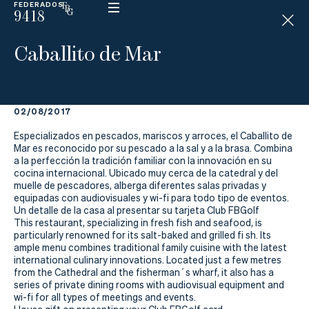
FEDERADOS
9418
ESP
H
Á
Caballito de Mar
N
D
I
C
A
P
02/08/2017
Especializados en pescados, mariscos y arroces, el Caballito de
Mar es reconocido por su pescado a la sal y a la brasa. Combina
La
a la perfección la tradición familiar con la innovación en su
cocina internacional. Ubicado muy cerca de la catedral y del
muelle de pescadores, alberga diferentes salas privadas y
Federación
equipadas con audiovisuales y wi-fi para todo tipo de eventos.
Un detalle de la casa al presentar su tarjeta Club FBGolf
Federarse
This restaurant, specializing in fresh fish and seafood, is
particularly renowned for its salt-baked and grilled fi sh. Its
ample menu combines traditional family cuisine with the latest
Jugar
international culinary innovations. Located just a few metres
from the Cathedral and the fisherman´s wharf, it also has a
Aprender
series of private dining rooms with audiovisual equipment and
wi-fi for all types of meetings and events.