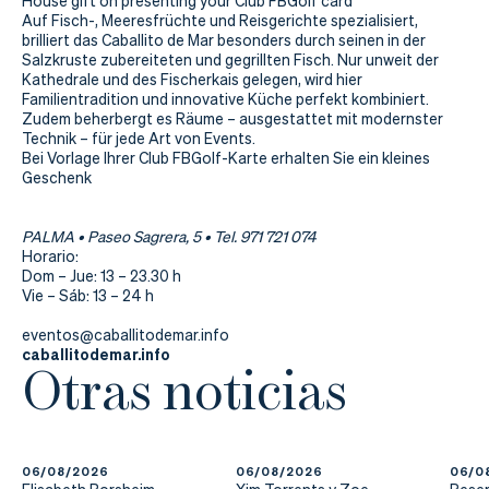
Actualidad
House gift on presenting your Club FBGolf card
Auf Fisch-, Meeresfrüchte und Reisgerichte spezialisiert,
brilliert das Caballito de Mar besonders durch seinen in der
Tienda
Salzkruste zubereiteten und gegrillten Fisch. Nur unweit der
Kathedrale und des Fischerkais gelegen, wird hier
Familientradition und innovative Küche perfekt kombiniert.
Zudem beherbergt es Räume – ausgestattet mit modernster
Technik – für jede Art von Events.
Bei Vorlage Ihrer Club FBGolf-Karte erhalten Sie ein kleines
Geschenk
PALMA • Paseo Sagrera, 5 • Tel. 971 721 074
Horario:
Dom – Jue: 13 – 23.30 h
Vie – Sáb: 13 – 24 h
eventos@caballitodemar.info
caballitodemar.info
Otras noticias
06/08/2026
06/08/2026
06/0