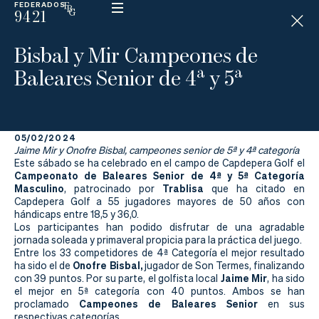
FEDERADOS
9421
ESP
H
Á
Bisbal y Mir Campeones de
N
D
Baleares Senior de 4ª y 5ª
I
C
A
P
05/02/2024
Jaime Mir y Onofre Bisbal, campeones senior de 5ª y 4ª categoría
La
Este sábado se ha celebrado en el campo de Capdepera Golf el
Campeonato de Baleares Senior de 4ª y 5ª Categoría
Masculino
Trablisa
, patrocinado por
que ha citado en
Federación
Capdepera Golf a 55 jugadores mayores de 50 años con
hándicaps entre 18,5 y 36,0.
Federarse
Los participantes han podido disfrutar de una agradable
jornada soleada y primaveral propicia para la práctica del juego.
Entre los 33 competidores de 4ª Categoría el mejor resultado
Jugar
Onofre Bisbal,
ha sido el de
jugador de Son Termes, finalizando
Jaime Mir
con 39 puntos. Por su parte, el golfista local
, ha sido
Aprender
el mejor en 5ª categoría con 40 puntos. Ambos se han
Campeones de Baleares Senior
proclamado
en sus
respectivas categorías.