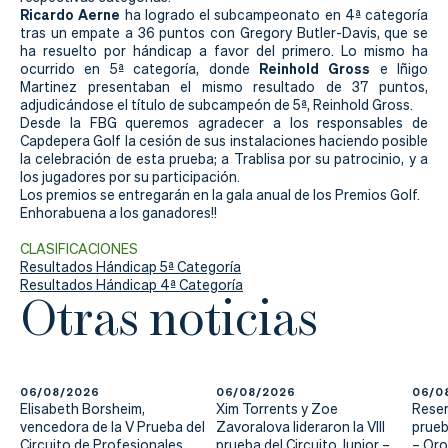
Actualidad
Ricardo Aerne
ha logrado el subcampeonato en 4ª categoría
tras un empate a 36 puntos con Gregory Butler-Davis, que se
Tienda
ha resuelto por hándicap a favor del primero. Lo mismo ha
Reinhold Gross
ocurrido en 5ª categoría, donde
e Iñigo
Martinez presentaban el mismo resultado de 37 puntos,
adjudicándose el título de subcampeón de 5ª, Reinhold Gross.
Desde la FBG queremos agradecer a los responsables de
Capdepera Golf la cesión de sus instalaciones haciendo posible
la celebración de esta prueba; a Trablisa por su patrocinio, y a
los jugadores por su participación.
Los premios se entregarán en la gala anual de los Premios Golf.
Enhorabuena a los ganadores!!
CLASIFICACIONES
Resultados Hándicap 5ª Categoría
Resultados Hándicap 4ª Categoría
Otras noticias
06/08/2026
06/08/2026
06/0
Elisabeth Borsheim,
Xim Torrents y Zoe
Reser
vencedora de la V Prueba del
Zavoralova lideraron la VIII
prueb
Circuito de Profesionales
prueba del Circuito Junior –
– Qr