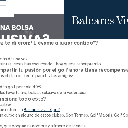
Baleares Vi
z te dijeron: “Llévame a jugar contigo”?
más de una vez.
 tantas veces has escuchado… hoy puede tener premio.
partir tu pasión por el golf ahora tiene recompensa
 el plan perfecto para ti y tus amigos:
den golf por solo 49€.
s llevarte una bolsa exclusiva de la Federación.
unciona todo esto?
osible:
ue entren en
Baleares vive el golf
 un curso en alguno de estos clubes: Son Termes, Golf Maioris, Golf S
.
rse, que pongan tu nombre y número de licencia.