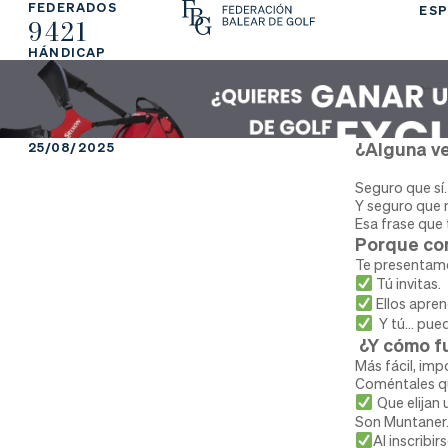
FEDERADOS
ESP
9421
La
Fe
Ju
HÁNDICAP
Fe
de
ga
de
ra
r
¿Alguna ve
25/08/2025
ra
rs
Seguro que sí.
Y seguro que 
ci
e
Esa frase que
Porque com
ón
Te presentamos
Tú invitas.
Ellos apren
Y tú… puede
¿Y cómo f
Ap
Ac
Ti
Más fácil, imp
Coméntales q
Que elijan
re
tu
en
Son Muntaner
Al inscribi