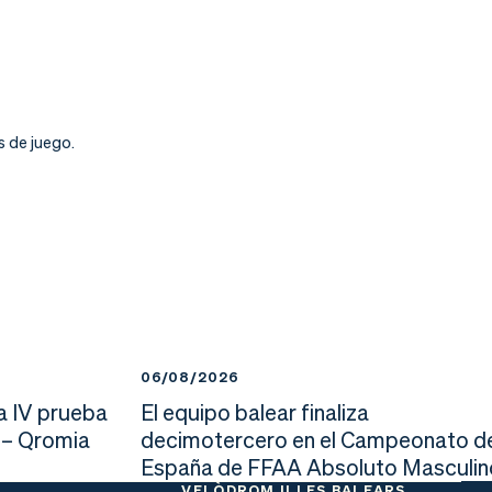
s de juego.
06/08/2026
a IV prueba
El equipo balear finaliza
 – Qromia
decimotercero en el Campeonato d
España de FFAA Absoluto Masculin
VELÒDROM ILLES BALEARS