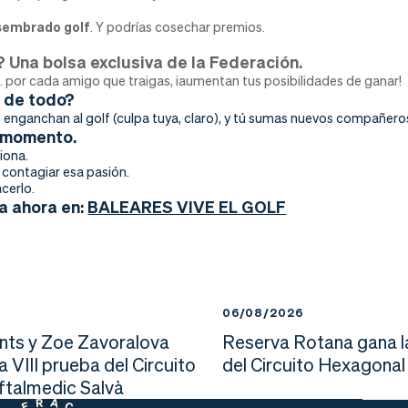
 sembrado golf
. Y podrías cosechar premios.
? Una bolsa exclusiva de la Federación.
… por cada amigo que traigas, ¡aumentan tus posibilidades de ganar!
r de todo?
 enganchan al golf (culpa tuya, claro), y tú sumas nuevos compañero
u momento.
iona.
contagiar esa pasión.
cerlo.
a ahora en:
BALEARES VIVE EL GOLF
6
06/08/2026
nts y Zoe Zavoralova
Reserva Rotana gana l
la VIII prueba del Circuito
del Circuito Hexagonal
Oftalmedic Salvà