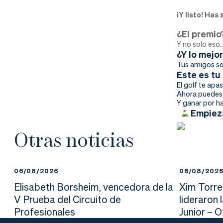
nd
ali
da
¡Y listo! Has
er
da
¿El premio
Y no solo eso
d
¿Y lo mejo
Tus amigos se
Este es t
El golf te apas
Ahora puedes 
Y ganar por ha
Empiez
Otras noticias
06/08/2026
06/08/202
Elisabeth Borsheim, vencedora de la
Xim Torre
V Prueba del Circuito de
lideraron 
Profesionales
Junior – 