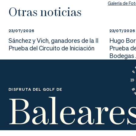
nd
ali
da
Galería de Fo
Otras noticias
er
da
d
23/07/2026
23/07/2026
Sánchez y Vich, ganadores de la II
Hugo Borr
Prueba del Circuito de Iniciación
Prueba de
Bodegas J
Baleare
DISFRUTA DEL GOLF DE