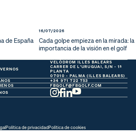
16/07/2026
a de España
Cada golpe empieza en la mirada: la
importancia de la visión en el golf
VELÒDROM ILLES BALEARS
CARRER DE L'URUGUAI, S/N - 1ª
 VERNOS
PLANTA
07010 - PALMA (ILLES BALEARS)
ANOS
+34 971 722 753
BENOS
FBGOLF@FBGOLF.COM
NOS
egal
Política de privacidad
Política de cookies