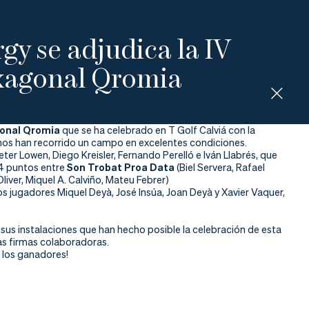
gy se adjudica la IV
xagonal Qromia
gonal Qromia
que se ha celebrado en T Golf Calviá con la
nos han recorrido un campo en excelentes condiciones.
er Lowen, Diego Kreisler, Fernando Perelló e Iván Llabrés, que
14 puntos entre
Son Trobat Proa Data
(Biel Servera, Rafael
liver, Miquel A. Calviño, Mateu Febrer)
os jugadores Miquel Deyà, José Insúa, Joan Deyà y Xavier Vaquer,
sus instalaciones que han hecho posible la celebración de esta
as firmas colaboradoras.
 los ganadores!