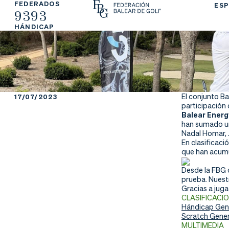
FEDERADOS
ESP
9393
La
Fe
Ju
HÁNDICAP
Fe
de
ga
de
ra
r
ra
rs
El conjunto Ba
17/07/2023
participación
ci
e
Balear Energ
han sumado un
Nadal Homar, 
ón
En clasificaci
que han acum
Desde la FBG q
prueba. Nuest
Ap
Ac
Ti
Gracias a jug
CLASIFICACI
re
tu
en
Hándicap Gene
Scratch Gener
MULTIMEDIA