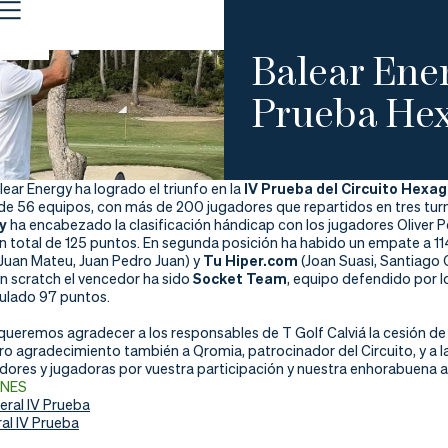
Balear Ener
Prueba He
lear Energy ha logrado el triunfo en la
IV Prueba del Circuito Hexa
 de 56 equipos, con más de 200 jugadores que repartidos en tres tur
y
ha encabezado la clasificación hándicap con los jugadores Oliver Pet
 total de 125 puntos. En segunda posición ha habido un empate a 1
Juan Mateu, Juan Pedro Juan) y
Tu Hiper.com
(Joan Suasi, Santiago O
ón scratch el vencedor ha sido
Socket Team
, equipo defendido por l
ulado 97 puntos.
ueremos agradecer a los responsables de T Golf Calviá la cesión de 
ro agradecimiento también a Qromia, patrocinador del Circuito, y a l
adores y jugadoras por vuestra participación y nuestra enhorabuena a
ONES
ral IV Prueba
al IV Prueba