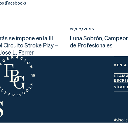
tos
(Facebook)
23/07/2026
ás se impone en la III
Luna Sobrón, Campeon
l Circuito Stroke Play –
de Profesionales
osé L. Ferrer
VEN A
LLÁM
ESCRÍ
s
SÍGUE
Aviso l