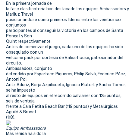
Actualidad
En la primera jornada de
la fase clasificatoria han destacado los equipos Ambassadors y
Tienda
Mariluz Travel
posicionándose como primeros líderes entre los veinticinco
conjuntos
participantes al conseguir la victoria en los campos de Santa
Ponça I y Son
Quint respectivamente.
Antes de comenzar el juego, cada uno de los equipos ha sido
obsequiado con un
welcome pack por cortesía de Balearhouse, patrocinador del
circuito.
Ambassadors, conjunto
defendido por Espartaco Piqueras, Philip Salvá, Federico Páez,
Antoni Pol,
Aritz Aduriz, Borja Azpilicueta, Ignacio Riutort y Sacha Torner,
se ha impuesto
al resto de equipos en el recorrido calvianer con 125 puntos,
seis de ventaja
frente a Cala Petita Beach Bar (119 puntos) y Metalúrgicas
Aguiló & Brunet
(118).
Equipo Ambassadors
Más reñida ha sido la