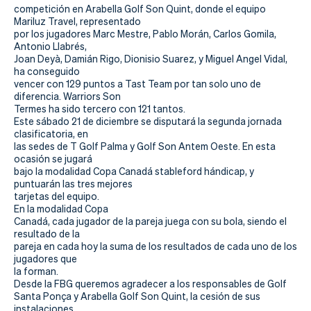
competición en Arabella Golf Son Quint, donde el equipo
Mariluz Travel, representado
por los jugadores Marc Mestre, Pablo Morán, Carlos Gomila,
Antonio Llabrés,
Joan Deyà, Damián Rigo, Dionisio Suarez, y Miguel Angel Vidal,
ha conseguido
vencer con 129 puntos a Tast Team por tan solo uno de
diferencia. Warriors Son
Termes ha sido tercero con 121 tantos.
Este sábado 21 de diciembre se disputará la segunda jornada
clasificatoria, en
las sedes de T Golf Palma y Golf Son Antem Oeste. En esta
ocasión se jugará
bajo la modalidad Copa Canadá stableford hándicap, y
puntuarán las tres mejores
tarjetas del equipo.
En la modalidad Copa
Canadá, cada jugador de la pareja juega con su bola, siendo el
resultado de la
pareja en cada hoy la suma de los resultados de cada uno de los
jugadores que
la forman.
Desde la FBG queremos agradecer a los responsables de Golf
Santa Ponça y Arabella Golf Son Quint, la cesión de sus
instalaciones.