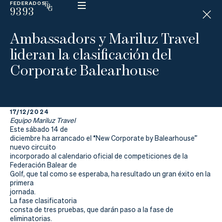
FEDERADOS
9393
ESP
H
Á
Ambassadors y Mariluz Travel
N
D
lideran la clasificación del
I
C
Corporate Balearhouse
A
P
17/12/2024
La
Equipo Mariluz Travel
Este sábado 14 de
Federación
diciembre ha arrancado el “New Corporate by Balearhouse”
nuevo circuito
incorporado al calendario oficial de competiciones de la
Federarse
Federación Balear de
Golf, que tal como se esperaba, ha resultado un gran éxito en la
Jugar
primera
jornada.
Aprender
La fase clasificatoria
consta de tres pruebas, que darán paso a la fase de
eliminatorias.