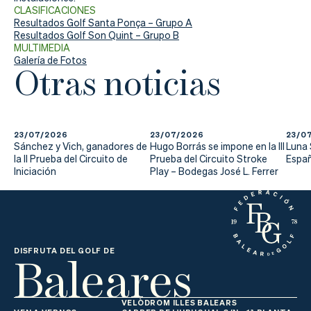
CLASIFICACIONES
Resultados Golf Santa Ponça – Grupo A
Resultados Golf Son Quint – Grupo B
MULTIMEDIA
Galería de Fotos
Otras noticias
23/07/2026
23/07/2026
23/0
Sánchez y Vich, ganadores de
Hugo Borrás se impone en la III
Luna
la II Prueba del Circuito de
Prueba del Circuito Stroke
Españ
Iniciación
Play – Bodegas José L. Ferrer
Baleares
DISFRUTA DEL GOLF DE
VELÒDROM ILLES BALEARS