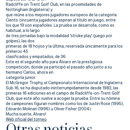
Actualidad
Radcliffe on Trent Golf Club, en las proximidades de
Nottingham (Inglaterra) y
Tienda
que reúne a los mejores jugadores europeos de la categoría.
Ciento cincuenta jugadores aspiran al título en juego, entre
los que 19 son españoles. La prueba se desarrolla, como es
habitual, a lo largo
de tres jornadas bajo la modalidad ‘stroke play’ (juego por
golpes), las dos
primeras de 18 hoyos y la última, reservada únicamente para los
primeros 45
clasificados y empatados, de 36.
Este es el segundo año para Álvaro en la prestigiosa
competición, donde ya participó el pasado año junto a su
hermano Carlos, ahora en
categoría junior.
El McGregor Trophy, el Campeonato Internacional de Inglaterra
Sub-16, se ha disputado ininterrumpidamente desde 1982, las
primeras 16 ediciones en el campo de Radcliffe-on-Trent Golf
Club, que este año vuelve a acoger la prueba. Entre su nómina
de campeones figuran nombres como los de Justin Rose (1995),
Edoardo Molinari (1996) u Oliver Fisher (2004).
Mucha suerte, Alvaro!
Web oficial del torneo
Otras noticias