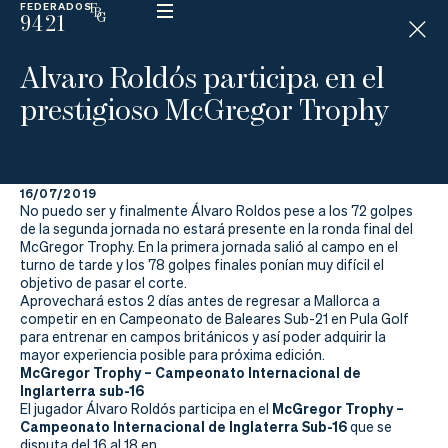
FEDERADOS
9421
ESP
H
Á
Alvaro Roldós participa en el
N
D
prestigioso McGregor Trophy
I
C
A
P
16/07/2019
No puedo ser y finalmente Álvaro Roldos pese a los 72 golpes
La
de la segunda jornada no estará presente en la ronda final del
McGregor Trophy. En la primera jornada salió al campo en el
turno de tarde y los 78 golpes finales ponían muy difícil el
Federación
objetivo de pasar el corte.
Aprovechará estos 2 días antes de regresar a Mallorca a
Federarse
competir en en Campeonato de Baleares Sub-21 en Pula Golf
para entrenar en campos británicos y así poder adquirir la
mayor experiencia posible para próxima edición.
Jugar
McGregor Trophy – Campeonato Internacional de
Inglarterra sub-16
Aprender
McGregor Trophy –
El jugador Álvaro Roldós participa en el
Campeonato Internacional de Inglaterra Sub-16
que se
disputa del 16 al 18 en