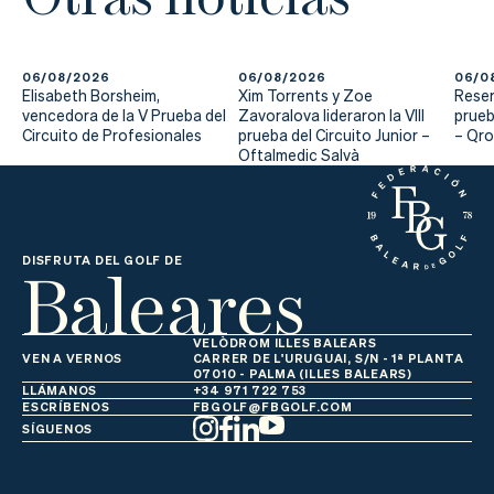
06/08/2026
06/08/2026
06/0
Elisabeth Borsheim,
Xim Torrents y Zoe
Reser
vencedora de la V Prueba del
Zavoralova lideraron la VIII
prueb
Circuito de Profesionales
prueba del Circuito Junior –
– Qr
Oftalmedic Salvà
Baleares
DISFRUTA DEL GOLF DE
VELÒDROM ILLES BALEARS
VEN A VERNOS
CARRER DE L'URUGUAI, S/N - 1ª PLANTA
07010 - PALMA (ILLES BALEARS)
LLÁMANOS
+34 971 722 753
ESCRÍBENOS
FBGOLF@FBGOLF.COM
SÍGUENOS