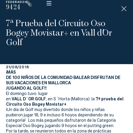
FEDERADOS
9424
ESP
H
Á
7ª Prueba del Circuito Oso
N
D
Bogey Movistar+ en Vall d´Or
I
C
Golf
A
P
21/08/2018
La
¡MÁS
DE 100 NIÑOS DE LA COMUNIDAD BALEAR DISFRUTAN DE
Federación
SUS VACACIONES EN MALLORCA
JUGANDO AL GOLF!!
El domingo tuvo lugar
Federarse
VALL D´OR GOLF
7ª prueba del
en
,
en S´Horta (Mallorca)
la
Circuito Oso Bogey Movistar+
.
Jugar
¡Un día de Golf muy divertido donde los niños y niñas
pudieron jugar 18, 9 e incluso 6 hoyos dependiendo de su
Aprender
categoría! Los más pequeños disfrutaron de la Categoría
Especial Oso Bogey, jugando 9 hoyos en el putting green.
Por la tarde, se reunieron todos en la zona de prácticas