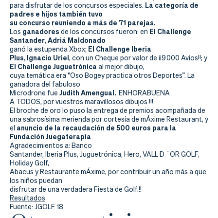
Actualidad
La categoría de
para disfrutar de los concursos especiales.
padres e hijos también tuvo
Tienda
su concurso reuniendo a más de 71 parejas.
ganadores
El Challenge
Los
de los concursos fueron: en
Santander
Adriá Maldonado
,
El Challenge Iberia
ganó la estupenda Xbox;
Plus, Ignacio Uriel
, con un Cheque por valor de ¡¡9.000 Avios!!; y
El Challenge Juguetrónica
al mejor dibujo,
cuya temática era “Oso Bogey practica otros Deportes”. La
ganadora del fabuloso
Judith Amengual.
Microdrone fue
ENHORABUENA
A TODOS, por vuestros maravillosos dibujos.!!!
El broche de oro lo puso la entrega de premios acompañada de
una sabrosísima merienda por cortesía de mÁxime Restaurant, y
anuncio de la
recaudación de 500 euros para la
el
Fundación Juegaterapia
Agradecimientos a:
Banco
Santander, Iberia Plus, Juguetrónica, Hero, VALL D ´OR GOLF,
Holiday Golf,
Abacus y Restaurante mÁxime, por contribuir un año más a que
los niños puedan
disfrutar de una verdadera Fiesta de Golf.!!
Resultados
Fuente: JGOLF 18