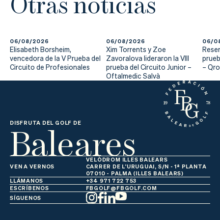
Otras noticias
06/08/2026
06/08/2026
06/0
Elisabeth Borsheim,
Xim Torrents y Zoe
Reser
vencedora de la V Prueba del
Zavoralova lideraron la VIII
prueb
Circuito de Profesionales
prueba del Circuito Junior –
– Qr
Oftalmedic Salvà
Baleares
DISFRUTA DEL GOLF DE
VELÒDROM ILLES BALEARS
VEN A VERNOS
CARRER DE L'URUGUAI, S/N - 1ª PLANTA
07010 - PALMA (ILLES BALEARS)
LLÁMANOS
+34 971 722 753
ESCRÍBENOS
FBGOLF@FBGOLF.COM
SÍGUENOS