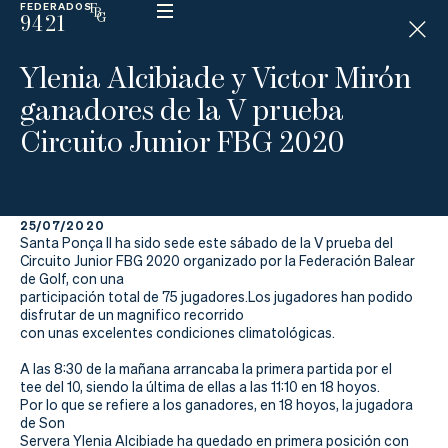
FEDERADOS
9421
ESP
H
Á
Ylenia Alcibiade y Victor Mirón
N
D
ganadores de la V prueba
I
C
Circuito Junior FBG 2020
A
P
25/07/2020
La
Santa Ponça II ha sido sede este sábado de la V prueba del
Circuito Junior FBG 2020 organizado por la Federación Balear
Federación
de Golf, con una
participación total de 75 jugadores.Los jugadores han podido
disfrutar de un magnifico recorrido
Federarse
con unas excelentes condiciones climatológicas.
Jugar
A las 8:30 de la mañana arrancaba la primera partida por el
tee del 10, siendo la última de ellas a las 11:10 en 18 hoyos.
Aprender
Por lo que se refiere a los ganadores, en 18 hoyos, la jugadora
de Son
Servera Ylenia Alcibiade ha quedado en primera posición con