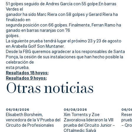
51 golpes seguido de Andres García con 55 golpe.En barras
Verdes el
ganador ha sido Marc Riera con 58 golpes y Gerard Riera ha
finalizado en
segunda posición con 66 golpes. Finalmente, Ferran Ramo ha
ganado en barras naranjas con 76
golpes.
La siguiente prueba tendrá lugar el próximo 23 y 23 de agosto
en Arabella Golf Son Muntaner.
Desde la FBG queremos agradecer a los responsables de Santa
Ponça, la cesión de sus instalaciones que han hecho posible la
celebración de
esta prueba.
Resultados 18 hoyos:
Resultados 9 hoyos:
Otras noticias
06/08/2026
06/08/2026
06/0
Elisabeth Borsheim,
Xim Torrents y Zoe
Reser
vencedora de la V Prueba del
Zavoralova lideraron la VIII
prueb
Circuito de Profesionales
prueba del Circuito Junior –
– Qr
Oftalmedic Salvà