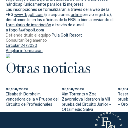
Actualidad
hándicap (únicamente para los 12 mejores)
Las inscripciones se formalizarán a través de la web de la
Tienda
FBG
www.fbgolf.com
(inscripciones
online
previo registro),
directamente en las oficinas de la FBG, o bien a enviando el
formulario de inscripción
a través de e-mail
a fbgolf@fbgolf.com
Defiende título el equipo
Pula Golf Resort
Consultar Reglamento
Circular 24/2020
Ampliar información
Otras noticias
06/08/2026
06/08/2026
06/0
Elisabeth Borsheim,
Xim Torrents y Zoe
Reser
vencedora de la V Prueba del
Zavoralova lideraron la VIII
prueb
Circuito de Profesionales
prueba del Circuito Junior –
– Qr
Oftalmedic Salvà