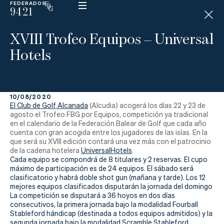
FEDERADOS
9421
ESP
H
Á
XVIII Trofeo Equipos – Universal
N
D
Hotels
I
C
A
P
10/08/2020
El Club de Golf Alcanada
(Alcudia) acogerá los días 22 y 23 de
La
agosto el Trofeo FBG por Equipos, competición ya tradicional
en el calendario de la Federación Balear de Golf que cada año
cuenta con gran acogida entre los jugadores de las islas. En la
Federación
que será su XVIII edición contará una vez más con el patrocinio
de la cadena hotelera
UniversalHotels
.
Federarse
Cada equipo se compondrá de 8 titulares y 2 reservas. El cupo
máximo de participación es de 24 equipos. El sábado será
clasificatorio y habrá doble shot gun (mañana y tarde). Los 12
Jugar
mejores equipos clasificados disputarán la jornada del domingo
La competición se disputará a 36 hoyos en dos días
Aprender
consecutivos, la primera jornada bajo la modalidad Fourball
Stableford hándicap (destinada a todos equipos admitidos) y la
segunda jornada bajo la modalidad Scramble Stableford